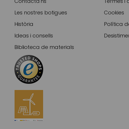
Contacta'ns
Termes i 
Les nostres botigues
Cookies
Història
Política d
Ideas i consells
Desistime
Biblioteca de materials