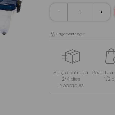
-
+
Pagament segur
Plaç d’entrega
Recollida
2/4 dies
1/2 d
laborables