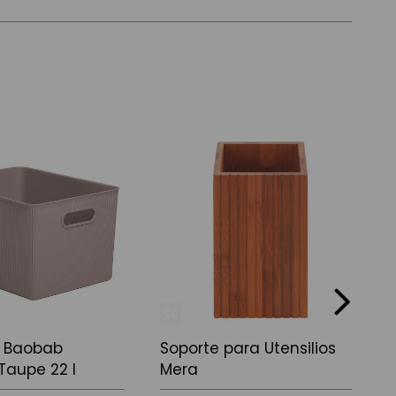
next
L Baobab
Soporte para Utensilios
P
 Taupe 22 l
Mera
l