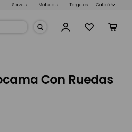
Language
s
Serveis
Materials
Targetes
Català
La meva cist
jocama Con Ruedas