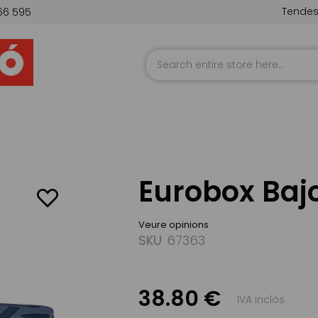
Tende
66 595
Skip
to
Content
Eurobox Ba
Veure opinions
SKU
67363
38.80 €
IVA inclòs