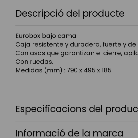
Skip
to
Descripció del producte
the
beginning
of
the
Eurobox bajo cama.
images
gallery
Caja resistente y duradera, fuerte y d
Con asas que garantizan el cierre, apil
Con ruedas.
Medidas (mm) : 790 x 495 x 185
Especificacions del produc
Informació de la marca