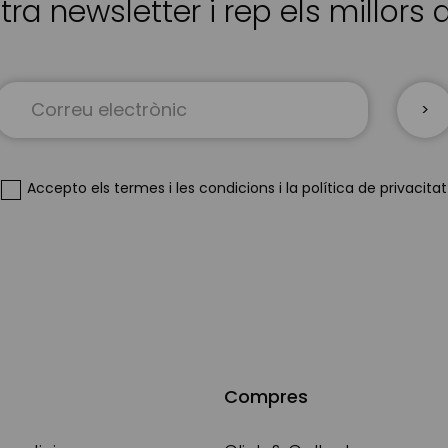
tra newsletter i rep els millors
Sign
Up
for
Our
Newsletter:
Accepto
els termes i les condicions
i
la política de privacitat
Compres