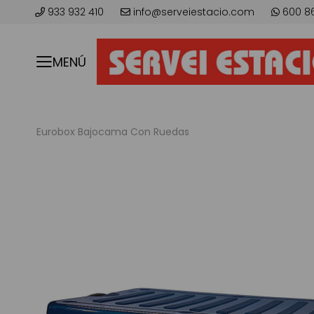
933 932 410
info@serveiestacio.com
600 8
MENÚ
Eurobox Bajocama Con Ruedas
Skip
to
the
end
of
the
images
gallery