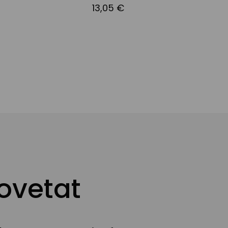
13,05 €
2
ovetat