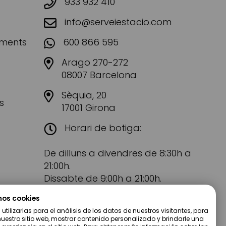
933 932 410
info@serveiestacio.com
aments
600 866 595
Arago 270-272
08007 Barcelona
Sèquia, 20
s
17001 Girona
Horari de botiga:
De dilluns a divendres de 8:30h a
21:00h.
Dissabte de 9:00h a 21:00h.
mos cookies
tilizarlas para el análisis de los datos de nuestros visitantes, para
uestro sitio web, mostrar contenido personalizado y brindarle una