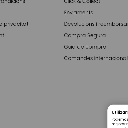
condicions
Click & Collect
Enviaments
e privacitat
Devolucions i reembors
nt
Compra Segura
Guia de compra
Comandes internacional
Utiliza
Podemos u
mejorar n