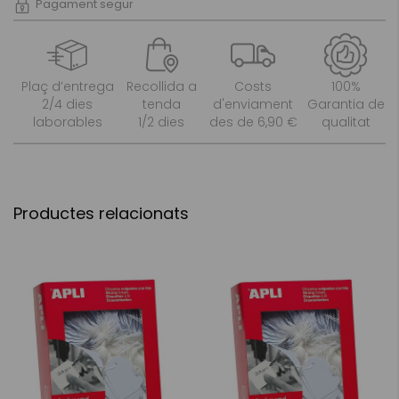
Pagament segur
Plaç d’entrega
Recollida a
Costs
100%
2/4 dies
tenda
d'enviament
Garantia de
laborables
1/2 dies
des de 6,90 €
qualitat
Productes relacionats