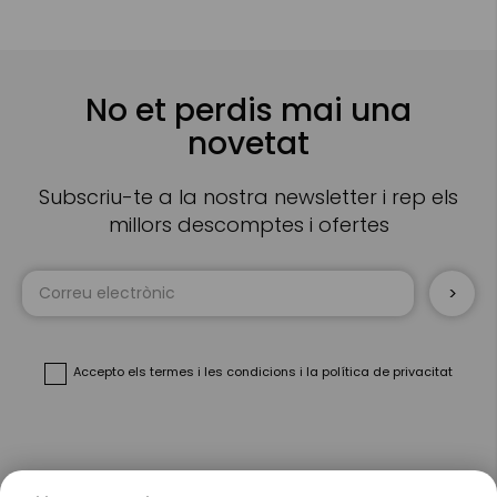
No et perdis mai una
novetat
Subscriu-te a la nostra newsletter i rep els
millors descomptes i ofertes
Sign
Up
for
Our
Newsletter:
Accepto
els termes i les condicions
i
la política de privacitat