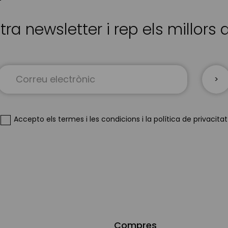
tra newsletter i rep els millors
Sign
Up
for
Our
Newsletter:
Accepto
els termes i les condicions
i
la política de privacitat
Compres