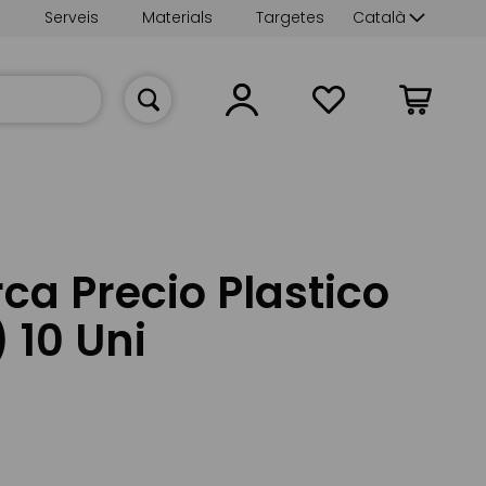
Language
s
Serveis
Materials
Targetes
Català
La meva cist
ca Precio Plastico
 10 Uni