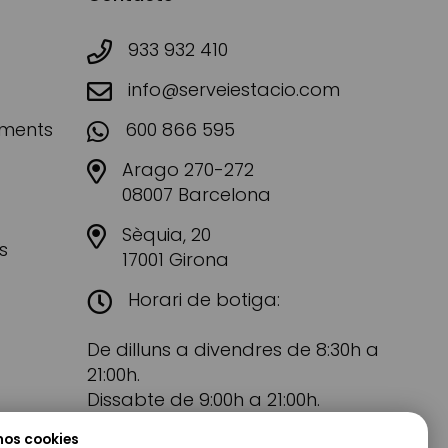
933 932 410
info@serveiestacio.com
aments
600 866 595
Arago 270-272
08007 Barcelona
Sèquia, 20
s
17001 Girona
Horari de botiga:
De dilluns a divendres de 8:30h a
21:00h.
Dissabte de 9:00h a 21:00h.
mos cookies