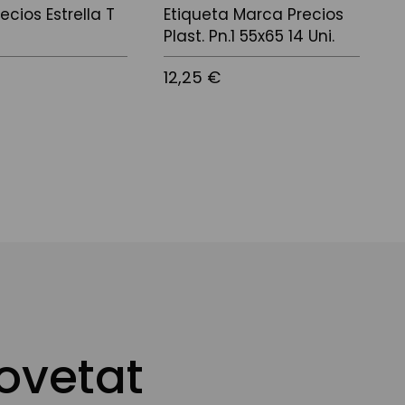
ecios Estrella T
Etiqueta Marca Precios
M
Plast. Pn.1 55x65 14 Uni.
4
12,25 €
8
ovetat