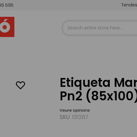
Tende
66 595
Skip
to
Content
Etiqueta Mar
Pn2 (85x100)
Veure opinions
SKU
131267