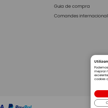
Guia de compra
Comandes internacional
Utiliza
Podemos u
mejorar n
excelente
cookies q
C