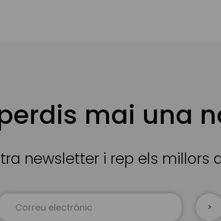
 perdis mai una n
tra newsletter i rep els millors
Sign
Up
for