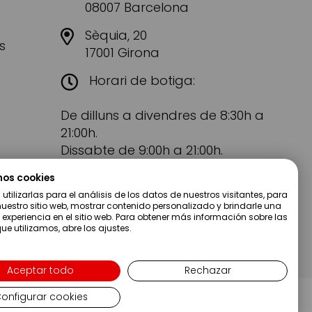
08007 Barcelona
Sèquia, 20
s
17001 Girona
Horari de botiga:
De dilluns a divendres de 8:30h a
21:00h.
Dissabte de 9:00h a 21:00h.
mos cookies
tilizarlas para el análisis de los datos de nuestros visitantes, para
uestro sitio web, mostrar contenido personalizado y brindarle una
 experiencia en el sitio web. Para obtener más información sobre las
ue utilizamos, abre los ajustes.
Aceptar todo
Rechazar
onfigurar cookies
Copyright ©2019 Servei Estació S.A