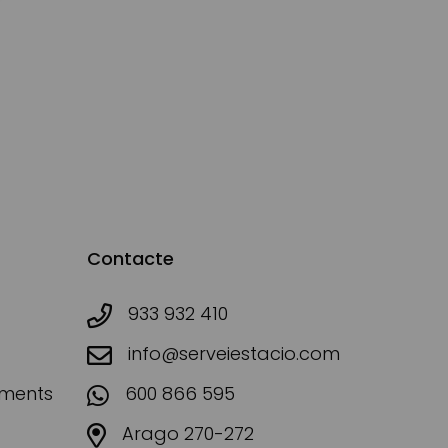
Contacte
933 932 410
info@serveiestacio.com
aments
600 866 595
Arago 270-272