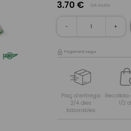
3.70 €
IVA inclòs
-
+
Pagament segur
Plaç d’entrega
Recollida
2/4 dies
1/2 d
laborables