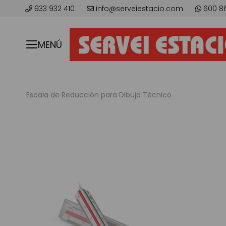
933 932 410
info@serveiestacio.com
600 8
MENÚ
Escala de Reducción para Dibujo Técnico
Skip
to
the
end
of
the
images
gallery