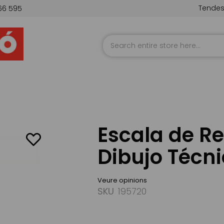
Tende
66 595
Skip
to
Content
Escala de R
Dibujo Técn
Veure opinions
SKU
195720