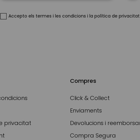
Our
Newsletter:
Accepto
els termes i les condicions
i
la política de privacitat
Compres
condicions
Click & Collect
Enviaments
e privacitat
Devolucions i reembors
nt
Compra Segura