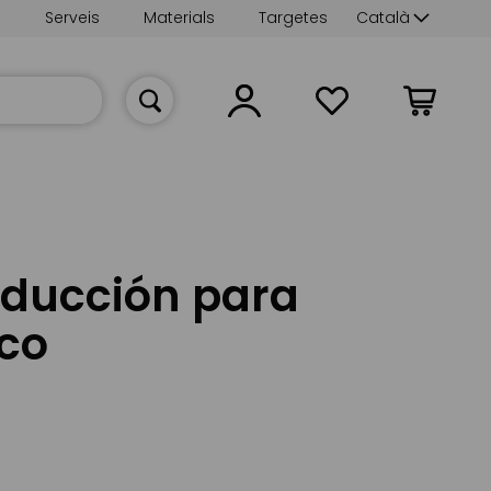
Language
s
Serveis
Materials
Targetes
Català
La meva cist
educción para
ico