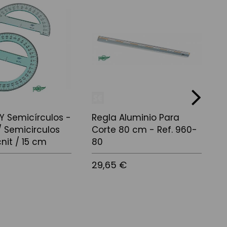
next
 Y Semicírculos -
Regla Aluminio Para
R
 / Semicirculos
Corte 80 cm - Ref. 960-
R
nit / 15 cm
80
8
29,65 €