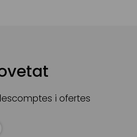
ovetat
 descomptes i ofertes