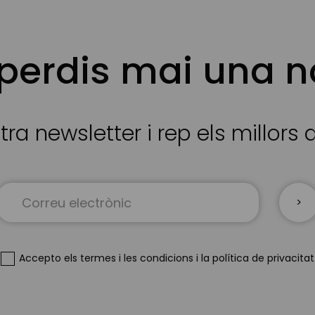
 perdis mai una n
tra newsletter i rep els millors
Sign
Up
for
Our
Newsletter:
Accepto
els termes i les condicions
i
la política de privacitat