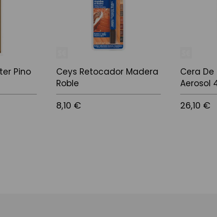
ter Pino
Ceys Retocador Madera
Cera De
Roble
Aerosol 
8,10 €
26,10 €