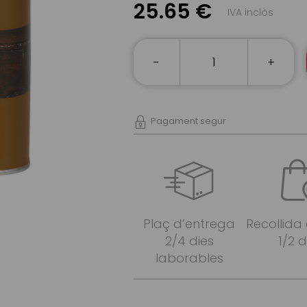
25.65 €
IVA inclòs
-
+
Pagament segur
Plaç d’entrega
Recollida
2/4 dies
1/2 d
laborables