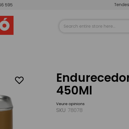
Tende
66 595
Skip
to
Content
Endurecedor
450Ml
Veure opinions
SKU
78078