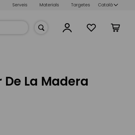
Language
s
Serveis
Materials
Targetes
Català
La meva cist
 De La Madera