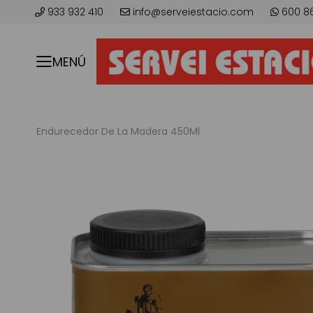
933 932 410
info@serveiestacio.com
600 8
MENÚ
Endurecedor De La Madera 450Ml
Skip
to
the
end
of
the
images
gallery