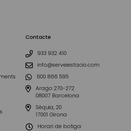
Contacte
933 932 410
info@serveiestacio.com
aments
600 866 595
Arago 270-272
08007 Barcelona
Sèquia, 20
s
17001 Girona
Horari de botiga: