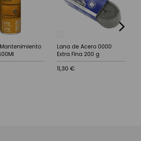
next
 Mantenimiento
Lana de Acero 0000
C
400Ml
Extra Fina 200 g
C
11,30 €
7