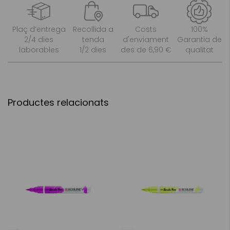
Plaç d’entrega
Recollida a
Costs
100%
2/4 dies
tenda
d'enviament
Garantia de
laborables
1/2 dies
des de 6,90 €
qualitat
Productes relacionats