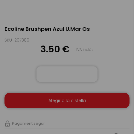
Skip
Ecoline Brushpen Azul U.Mar Os
to
the
beginning
SKU
207389
of
3.50 €
IVA inclòs
the
images
gallery
-
+
Afegir a la cistella
Pagament segur