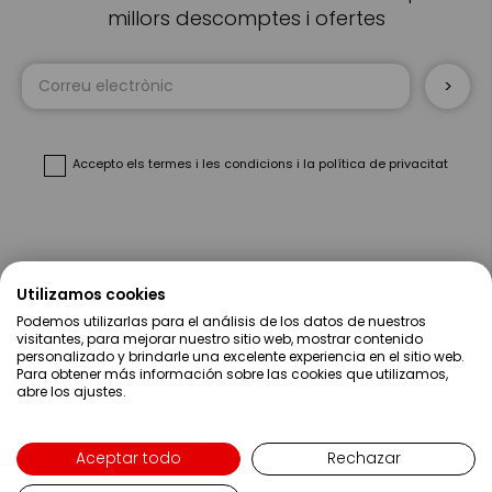
millors descomptes i ofertes
Sign
Up
for
Our
Newsletter:
Accepto
els termes i les condicions
i
la política de privacitat
Sobre Nosaltres
Utilizamos cookies
Podemos utilizarlas para el análisis de los datos de nuestros
Ajuda
visitantes, para mejorar nuestro sitio web, mostrar contenido
personalizado y brindarle una excelente experiencia en el sitio web.
Para obtener más información sobre las cookies que utilizamos,
Compres
abre los ajustes.
Contacte
Aceptar todo
Rechazar