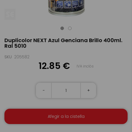
Skip
Duplicolor NEXT Azul Genciana Brillo 400ml.
to
Ral 5010
the
beginning
of
SKU
205582
the
12.85 €
IVA inclòs
images
gallery
-
+
Afegir a la cistella