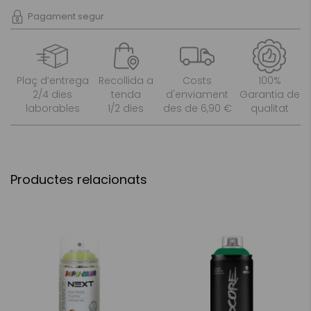
Pagament segur
Plaç d’entrega
Recollida a
Costs
100%
2/4 dies
tenda
d'enviament
Garantia de
laborables
1/2 dies
des de 6,90 €
qualitat
Productes relacionats