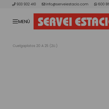
933 932 410
info@serveiestacio.com
600 8
MENÚ
Cuelgaplatos 20 A 25 (2U.)
Skip
to
the
end
of
the
images
gallery