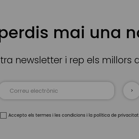
 perdis mai una n
tra newsletter i rep els millors
Sign
Up
for
Our
Newsletter:
Accepto
els termes i les condicions
i
la política de privacitat