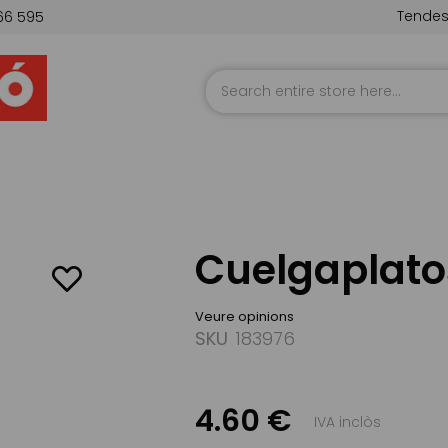
Tende
66 595
Skip
to
Content
Cuelgaplatos
Veure opinions
SKU
183976
4.60 €
IVA inclòs