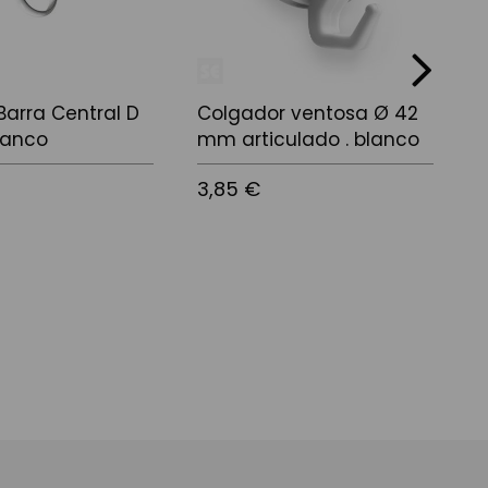
next
Barra Central D
Colgador ventosa Ø 42
C
lanco
mm articulado . blanco
(
3,85 €
6