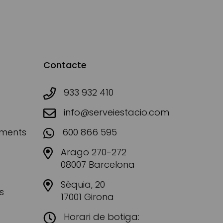
Contacte
933 932 410
info@serveiestacio.com
aments
600 866 595
Arago 270-272
08007 Barcelona
Sèquia, 20
s
17001 Girona
Horari de botiga: