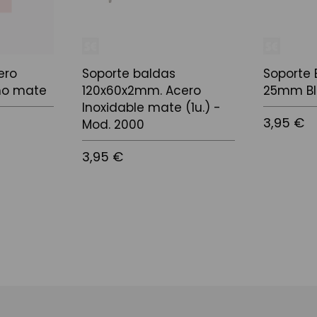
ero
Soporte baldas
Soporte 
omo mate
120x60x2mm. Acero
25mm B
Inoxidable mate (1u.) -
3,95 €
Mod. 2000
3,95 €