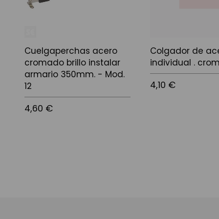
Cuelgaperchas acero
Colgador de ac
cromado brillo instalar
individual . cr
armario 350mm. - Mod.
4,10 €
12
4,60 €