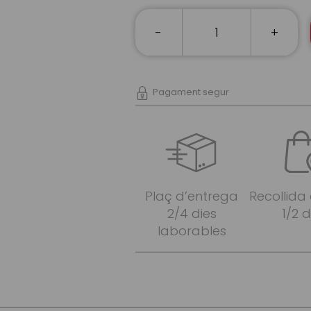
-
+
Pagament segur
Plaç d’entrega
Recollida
2/4 dies
1/2 d
laborables