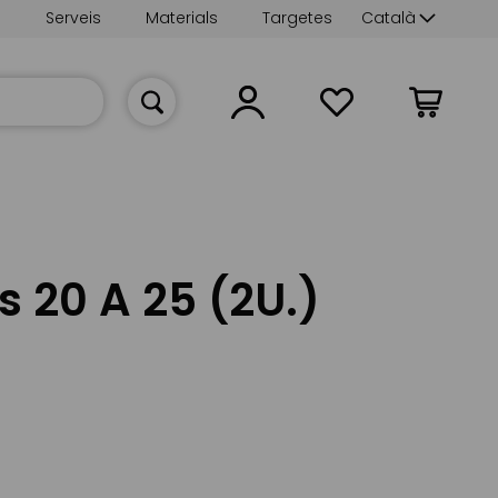
Language
s
Serveis
Materials
Targetes
Català
La meva cist
 20 A 25 (2U.)