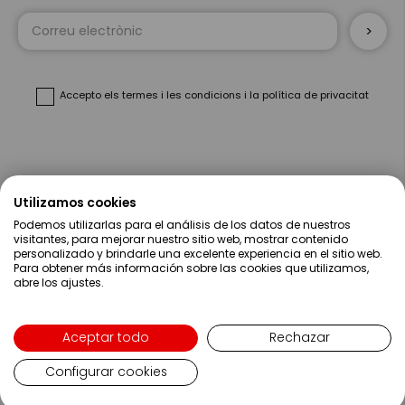
Sign
Up
for
Our
Newsletter:
Accepto
els termes i les condicions
i
la política de privacitat
Sobre Nosaltres
Utilizamos cookies
Podemos utilizarlas para el análisis de los datos de nuestros
Ajuda
visitantes, para mejorar nuestro sitio web, mostrar contenido
personalizado y brindarle una excelente experiencia en el sitio web.
Para obtener más información sobre las cookies que utilizamos,
Compres
abre los ajustes.
Contacte
Aceptar todo
Rechazar
Configurar cookies
Language
Català
Copyright ©2019 Servei Estació S.A