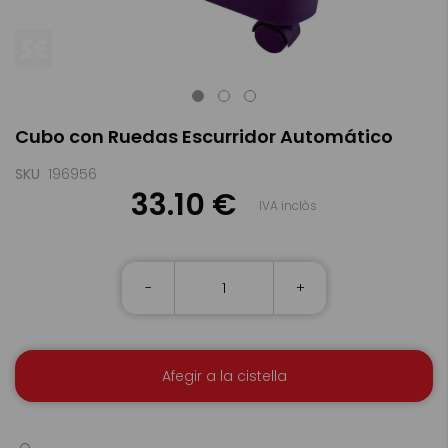
Skip
Cubo con Ruedas Escurridor Automático
to
the
beginning
SKU
196956
of
33.10 €
IVA inclòs
the
images
gallery
-
+
Afegir a la cistella