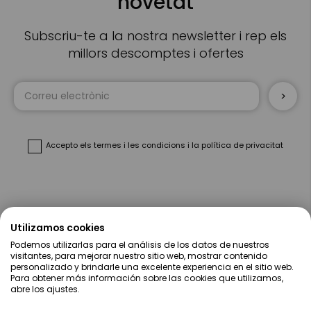
novetat
Subscriu-te a la nostra newsletter i rep els
millors descomptes i ofertes
Sign
Up
for
Our
Newsletter:
Accepto
els termes i les condicions
i
la política de privacitat
Sobre Nosaltres
Utilizamos cookies
Podemos utilizarlas para el análisis de los datos de nuestros
Ajuda
visitantes, para mejorar nuestro sitio web, mostrar contenido
personalizado y brindarle una excelente experiencia en el sitio web.
Para obtener más información sobre las cookies que utilizamos,
Compres
abre los ajustes.