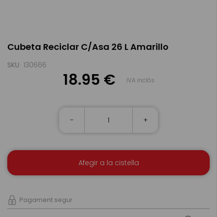
Skip
Cubeta Reciclar C/Asa 26 L Amarillo
to
the
beginning
SKU
130666
of
18.95 €
IVA inclòs
the
images
gallery
-
+
Afegir a la cistella
Pagament segur