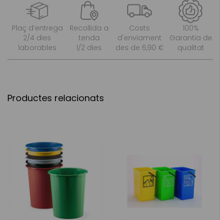
Plaç d’entrega
Recollida a
Costs
100%
2/4 dies
tenda
d'enviament
Garantia de
laborables
1/2 dies
des de 6,90 €
qualitat
Productes relacionats