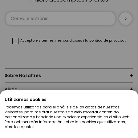
Sign
Up
for
Our
Newsletter:
Accepto
els termes i les condicions
i
la política de privacitat
Sobre Nosaltres
Ajuda
Utilizamos cookies
Compres
Podemos utilizarlas para el análisis de los datos de nuestros
visitantes, para mejorar nuestro sitio web, mostrar contenido
personalizado y brindarle una excelente experiencia en el sitio web.
Contacte
Para obtener más información sobre las cookies que utilizamos,
abre los ajustes.