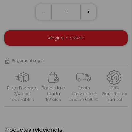
-
+
Afegir a la cistella
Pagament segur
Plaç d’entrega
Recollida a
Costs
100%
2/4 dies
tenda
d'enviament
Garantia de
laborables
1/2 dies
des de 6,90 €
qualitat
Productes relacionats