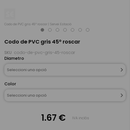
Codo de PVC gris 45º roscar | Servei Estació
Co
Skip
Codo de PVC gris 45º roscar
to
the
beginning
SKU
codo-de-pvc-gris-45-roscar
of
Diametro
the
images
Seleccioni una opció
gallery
Color
Seleccioni una opció
1.67 €
IVA inclòs