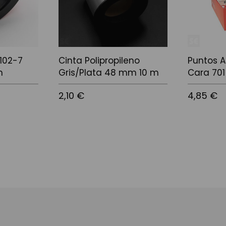
1102-7
Cinta Polipropileno
Puntos A
m
Gris/Plata 48 mm 10 m
Cara 701
2,10 €
4,85 €