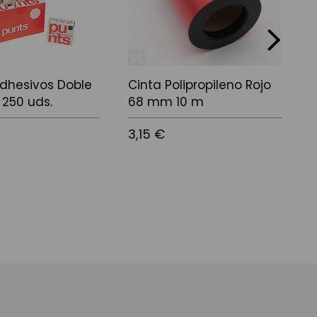
next
dhesivos Doble
Cinta Polipropileno Rojo
C
 250 uds.
68 mm 10 m
3,15 €
2