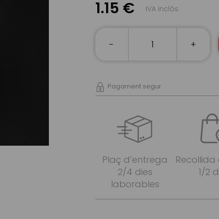
1.15 €
IVA inclòs
-
+
Pagament segur
Plaç d’entrega
Recollida
2/4 dies
1/2 d
laborables