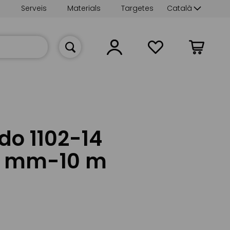
Language
s
Serveis
Materials
Targetes
Català
La meva cist
ido 1102-14
13 mm-10 m