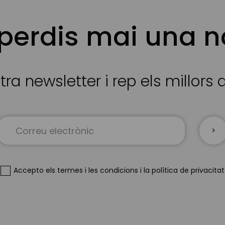
 perdis mai una n
tra newsletter i rep els millors
Sign
Up
for
Our
Newsletter:
Accepto
els termes i les condicions
i
la política de privacitat