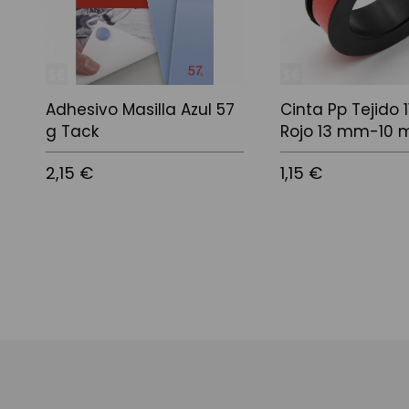
Adhesivo Masilla Azul 57
Cinta Pp Tejido 
g Tack
Rojo 13 mm-10 
2,15 €
1,15 €