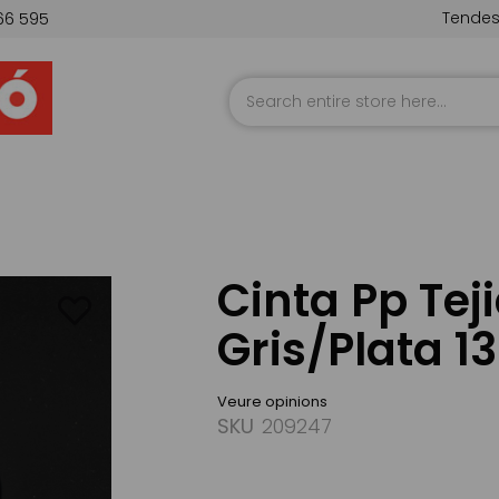
Tende
66 595
Skip
to
Content
Cinta Pp Tej
Gris/Plata 
Veure opinions
SKU
209247