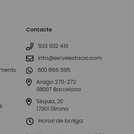
Contacte
933 932 410
info@serveiestacio.com
aments
600 866 595
Arago 270-272
08007 Barcelona
Sèquia, 20
s
17001 Girona
Horari de botiga: