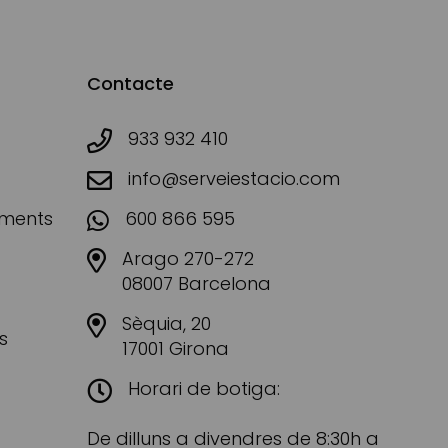
Contacte
933 932 410
info@serveiestacio.com
aments
600 866 595
Arago 270-272
08007 Barcelona
Sèquia, 20
s
17001 Girona
Horari de botiga:
De dilluns a divendres de 8:30h a