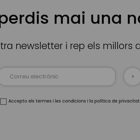
 perdis mai una n
tra newsletter i rep els millors
Sign
Up
for
Our
Newsletter:
Accepto
els termes i les condicions
i
la política de privacitat