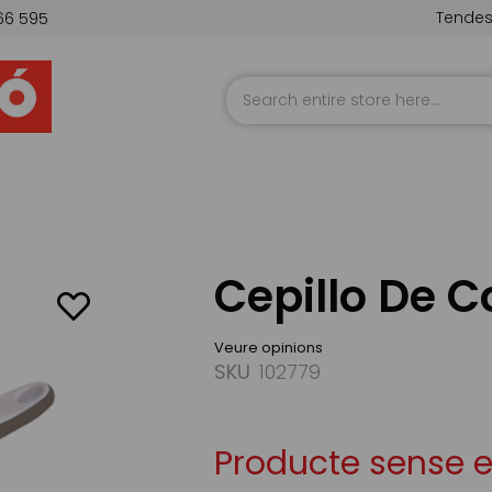
Tende
66 595
Skip
to
Content
Cepillo De C
Veure opinions
SKU
102779
Producte sense 