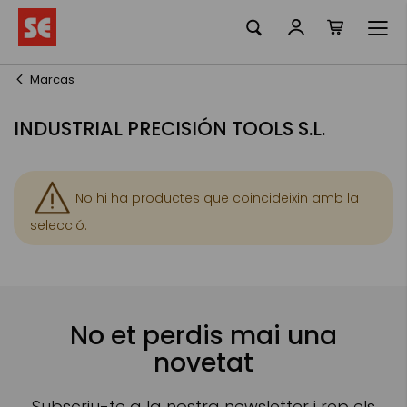
La meva ciste
Skip
to
Content
Marcas
INDUSTRIAL PRECISIÓN TOOLS S.L.
No hi ha productes que coincideixin amb la
selecció.
No et perdis mai una
novetat
Subscriu-te a la nostra newsletter i rep els