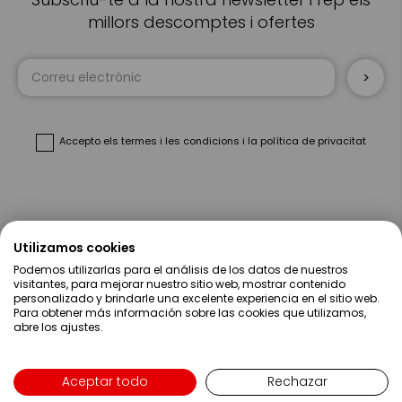
millors descomptes i ofertes
Sign
Up
for
Our
Newsletter:
Accepto
els termes i les condicions
i
la política de privacitat
Sobre Nosaltres
Utilizamos cookies
Podemos utilizarlas para el análisis de los datos de nuestros
Ajuda
visitantes, para mejorar nuestro sitio web, mostrar contenido
personalizado y brindarle una excelente experiencia en el sitio web.
Para obtener más información sobre las cookies que utilizamos,
Compres
abre los ajustes.
Contacte
Aceptar todo
Rechazar