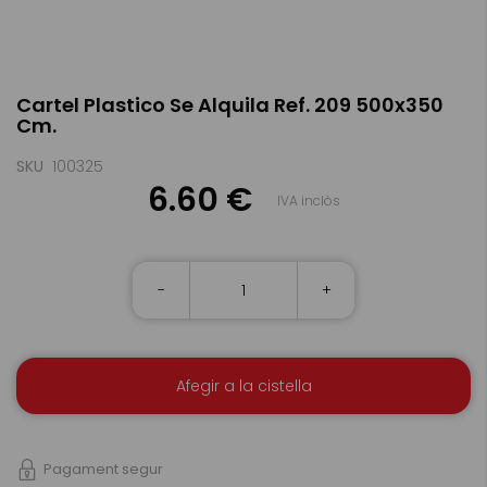
Skip
Cartel Plastico Se Alquila Ref. 209 500x350
to
Cm.
the
beginning
of
SKU
100325
the
6.60 €
IVA inclòs
images
gallery
-
+
Afegir a la cistella
Pagament segur