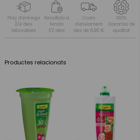
Plaç d’entrega
Recollida a
Costs
100%
2/4 dies
tenda
d'enviament
Garantia de
laborables
1/2 dies
des de 6,90 €
qualitat
Productes relacionats