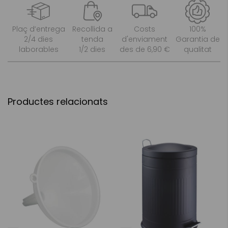
Plaç d’entrega
Recollida a
Costs
100%
2/4 dies
tenda
d'enviament
Garantia de
laborables
1/2 dies
des de 6,90 €
qualitat
Productes relacionats