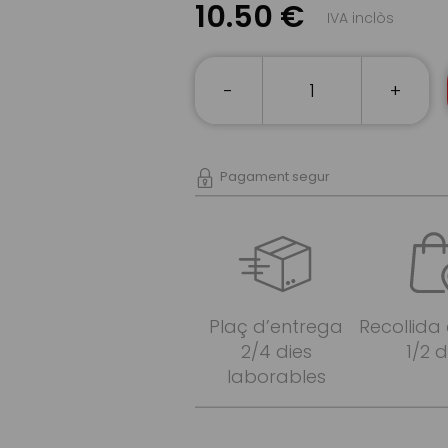
10.50 €
IVA inclòs
-
+
Pagament segur
Plaç d’entrega
Recollida
2/4 dies
1/2 d
laborables