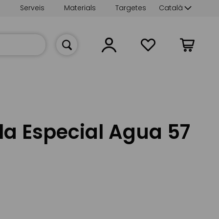
Language
s
Serveis
Materials
Targetes
Català
La meva cist
la Especial Agua 57