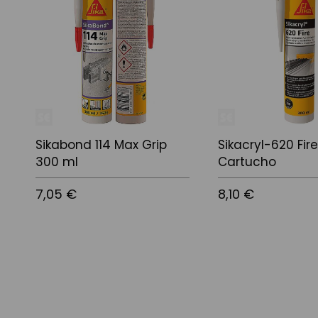
Sikabond 114 Max Grip
Sikacryl-620 Fire
300 ml
Cartucho
7,05 €
8,10 €