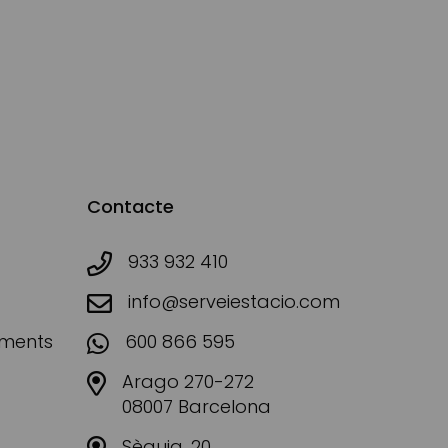
Contacte
933 932 410
info@serveiestacio.com
aments
600 866 595
Arago 270-272
08007 Barcelona
Sèquia, 20