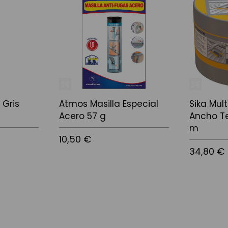
 Gris
Atmos Masilla Especial
Sika Mul
Acero 57 g
Ancho Te
m
10,50 €
34,80 €