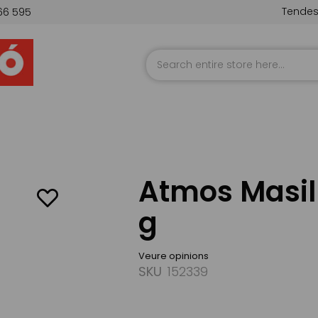
Tende
66 595
Skip
to
Content
Atmos Masil
g
Veure opinions
SKU
152339