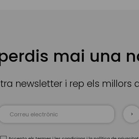
 perdis mai una n
tra newsletter i rep els millors
Sign
Up
for
Our
Newsletter:
Accepto
els termes i les condicions
i
la política de privacitat