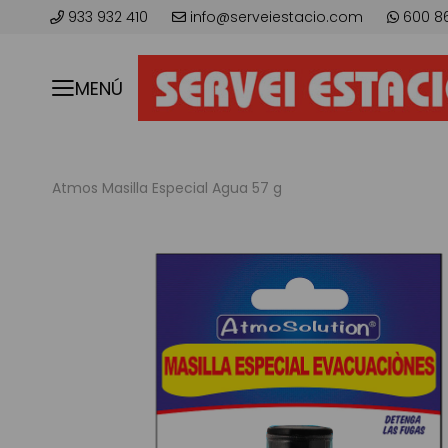
933 932 410
info@serveiestacio.com
600 8
MENÚ
Atmos Masilla Especial Agua 57 g
Skip
to
the
end
of
the
images
gallery