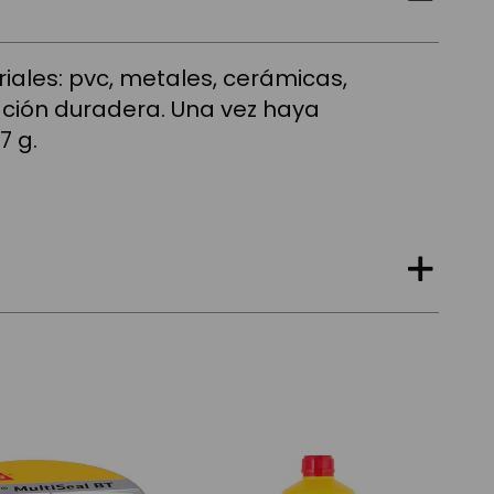
iales: pvc, metales, cerámicas,
ación duradera. Una vez haya
7 g.