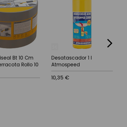
next
tiseal Bt 10 Cm
Desatascador 1 l
S
rracota Rollo 10
Atmospeed
A
10,35 €
5