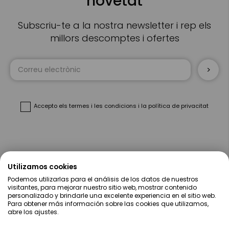
novetat
Subscriu-te a la nostra newsletter i rep els
millors descomptes i ofertes
Sign
Up
for
Our
Newsletter:
Accepto
els termes i les condicions
i
la política de privacitat
Sobre Nosaltres
Utilizamos cookies
Podemos utilizarlas para el análisis de los datos de nuestros
Ajuda
visitantes, para mejorar nuestro sitio web, mostrar contenido
personalizado y brindarle una excelente experiencia en el sitio web.
Para obtener más información sobre las cookies que utilizamos,
Compres
abre los ajustes.