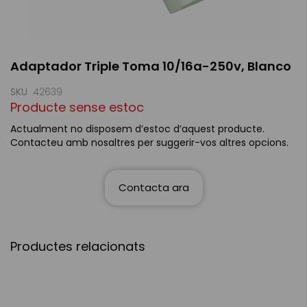
Skip
Adaptador Triple Toma 10/16a-250v, Blanco
to
the
beginning
SKU
42639
of
Producte sense estoc
the
images
Actualment no disposem d’estoc d’aquest producte.
gallery
Contacteu amb nosaltres per suggerir-vos altres opcions.
Contacta ara
Productes relacionats