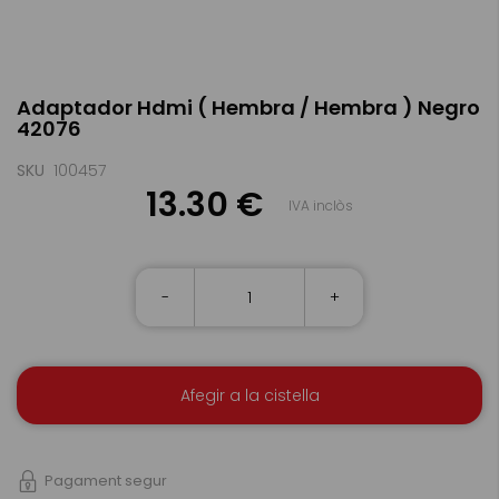
Skip
Adaptador Hdmi ( Hembra / Hembra ) Negro
to
42076
the
beginning
of
SKU
100457
the
13.30 €
IVA inclòs
images
gallery
-
+
Afegir a la cistella
Pagament segur