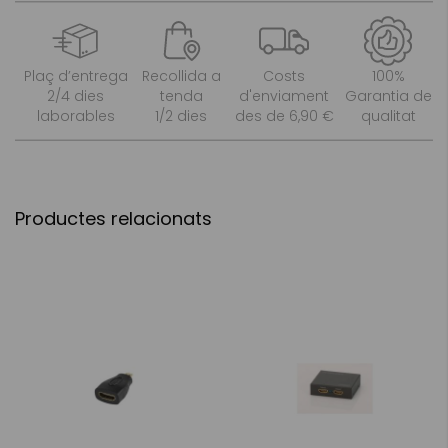
Plaç d’entrega
Recollida a
Costs
100%
2/4 dies
tenda
d'enviament
Garantia de
laborables
1/2 dies
des de 6,90 €
qualitat
Productes relacionats