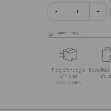
-
+
Pagament segur
Plaç d’entrega
Recollida
2/4 dies
1/2 d
laborables