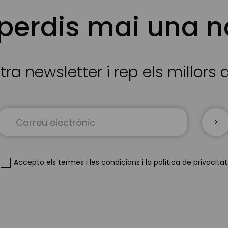
 perdis mai una n
tra newsletter i rep els millors
Sign
Up
for
Our
Newsletter:
Accepto
els termes i les condicions
i
la política de privacitat