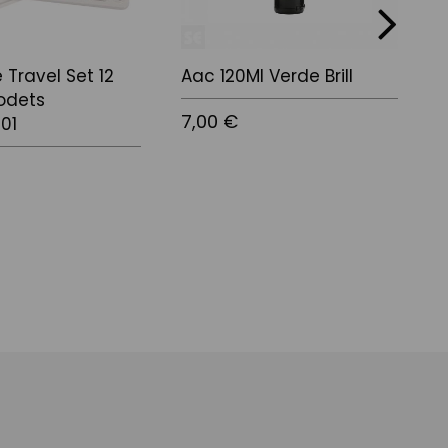
next
 Travel Set 12
Aac 120Ml Verde Brill
A
odets
7,00 €
7
01