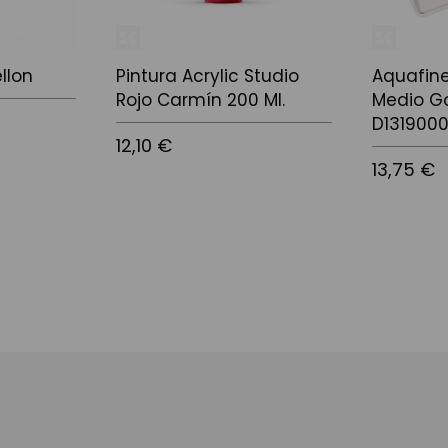
llon
Pintura Acrylic Studio
Aquafine
Rojo Carmín 200 Ml.
Medio G
D1319000
12,10 €
13,75 €