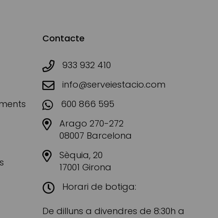
Contacte
933 932 410
info@serveiestacio.com
aments
600 866 595
Arago 270-272
08007 Barcelona
Sèquia, 20
s
17001 Girona
Horari de botiga:
De dilluns a divendres de 8:30h a