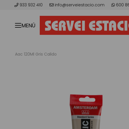
933 932 410
info@serveiestacio.com
600 8
MENÚ
Aac 120Ml Gris Calido
Skip
to
the
end
of
the
images
gallery