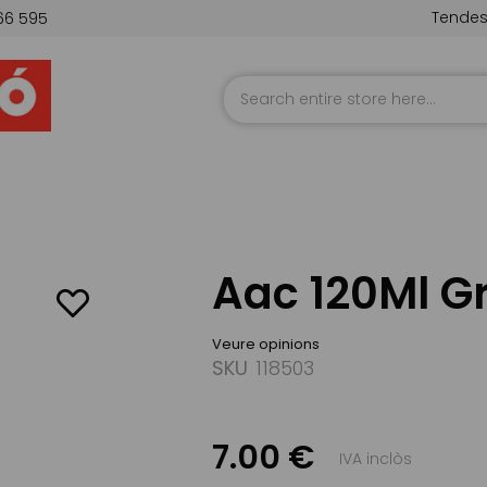
Tende
66 595
Skip
to
Content
Aac 120Ml Gr
Veure opinions
SKU
118503
7.00 €
IVA inclòs