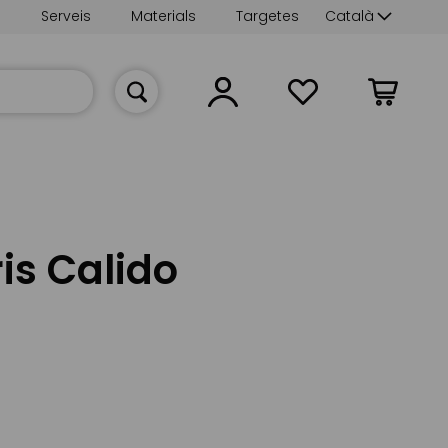
Language
s
Serveis
Materials
Targetes
Català
La meva cist
is Calido