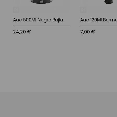
Aac 500Ml Negro Bujia
Aac 120Ml Berme
24,20 €
7,00 €