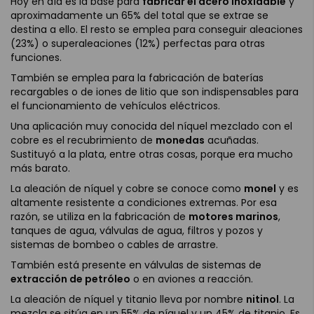
Hoy en día es la base para
fabricar el acero inoxidable
y
aproximadamente un 65% del total que se extrae se
destina a ello. El resto se emplea para conseguir aleaciones
(23%) o superaleaciones (12%) perfectas para otras
funciones.
También se emplea para la fabricación de baterías
recargables o de iones de litio que son indispensables para
el funcionamiento de vehículos eléctricos.
Una aplicación muy conocida del níquel mezclado con el
cobre es el recubrimiento de
monedas
acuñadas.
Sustituyó a la plata, entre otras cosas, porque era mucho
más barato.
La aleación de níquel y cobre se conoce como
monel
y es
altamente resistente a condiciones extremas. Por esa
razón, se utiliza en la fabricación de
motores marinos
,
tanques de agua, válvulas de agua, filtros y pozos y
sistemas de bombeo o cables de arrastre.
También está presente en válvulas de sistemas de
extracción de petróleo
o en aviones a reacción.
La aleación de níquel y titanio lleva por nombre
nitinol
. La
mezcla se sitúa en un 55% de níquel y un 45% de titanio. Es