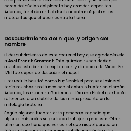
El níquel se halla en el interior de la tierra y se sabe que
cerca del núcleo del planeta hay grandes depósitos.
Además, también es habitual encontrar níquel en los
meteoritos que chocan contra la tierra.
Descubrimiento del níquel y origen del
nombre
El descubrimiento de este material hay que agradecérselo
a
Axel Fredrik Crostedt
. Este químico sueco dedicó
muchos estudios a la explotación y dirección de Minas. En
1751 fue capaz de descubrir el níquel.
Crostedt lo bautizó como kupfernickel porque el mineral
tenía muchas similitudes con el cobre o kupfer en alemán.
Además, los mineros añadieron el término Nickel que hacía
referencia a un diablillo de las minas presente en la
mitología teutona.
Según algunas fuentes este personaje impedía que
algunos minerales se pudieran trabajar o procesar. Otros
afirman que tiene que ver con el que níquel parece un
falso cobre por su color y ese diablillo engañaba a los