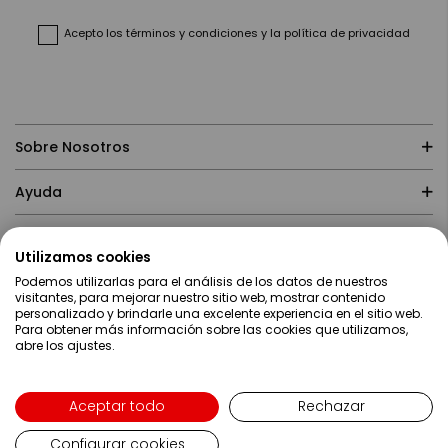
de
noticias:
Acepto
los términos y condiciones
y
la política de privacidad
Sobre Nosotros
Ayuda
Compras
Utilizamos cookies
Podemos utilizarlas para el análisis de los datos de nuestros
Contacto
visitantes, para mejorar nuestro sitio web, mostrar contenido
personalizado y brindarle una excelente experiencia en el sitio web.
Para obtener más información sobre las cookies que utilizamos,
abre los ajustes.
Aceptar todo
Rechazar
Configurar cookies
Lenguaje
Español