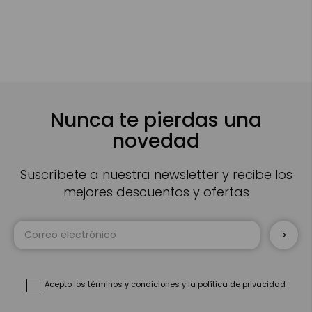
Nunca te pierdas una
novedad
Suscríbete a nuestra newsletter y recibe los
mejores descuentos y ofertas
Inscríbase
a
nuestro
boletín
de
noticias:
Acepto
los términos y condiciones
y
la política de privacidad