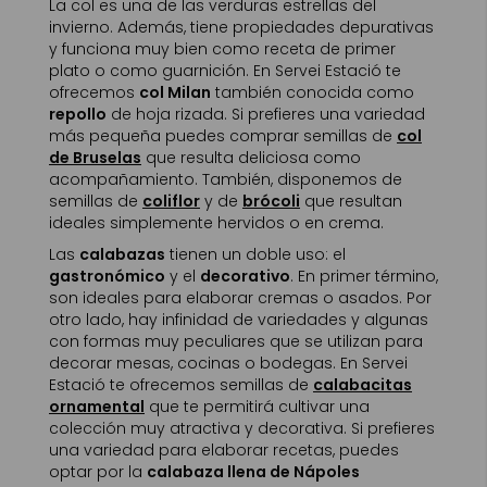
La col es una de las verduras estrellas del
invierno. Además, tiene propiedades depurativas
y funciona muy bien como receta de primer
plato o como guarnición. En Servei Estació te
ofrecemos
col Milan
también conocida como
repollo
de hoja rizada. Si prefieres una variedad
más pequeña puedes comprar semillas de
col
de Bruselas
que resulta deliciosa como
acompañamiento. También, disponemos de
semillas de
coliflor
y de
brócoli
que resultan
ideales simplemente hervidos o en crema.
Las
calabazas
tienen un doble uso: el
gastronómico
y el
decorativo
. En primer término,
son ideales para elaborar cremas o asados. Por
otro lado, hay infinidad de variedades y algunas
con formas muy peculiares que se utilizan para
decorar mesas, cocinas o bodegas. En Servei
Estació te ofrecemos semillas de
calabacitas
ornamental
que te permitirá cultivar una
colección muy atractiva y decorativa. Si prefieres
una variedad para elaborar recetas, puedes
optar por la
calabaza llena de Nápoles