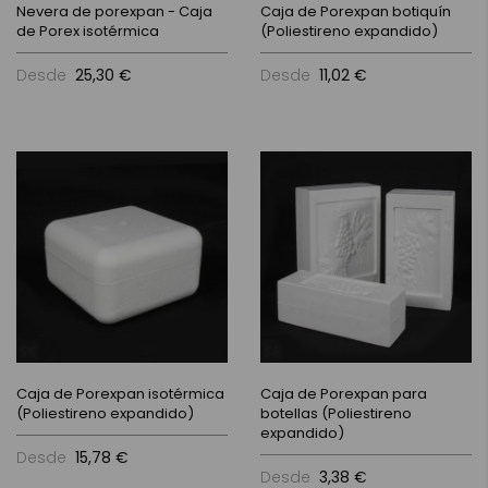
Nevera de porexpan - Caja
Caja de Porexpan botiquín
de Porex isotérmica
(Poliestireno expandido)
Desde
25,30 €
Desde
11,02 €
Caja de Porexpan isotérmica
Caja de Porexpan para
(Poliestireno expandido)
botellas (Poliestireno
expandido)
Desde
15,78 €
Desde
3,38 €