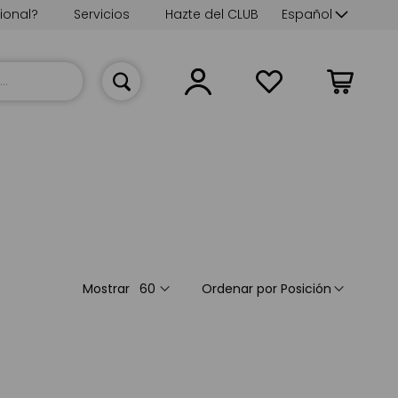
Lenguaje
ional?
Servicios
Hazte del CLUB
Español
Mi cesta
Mostrar
Ordenar por