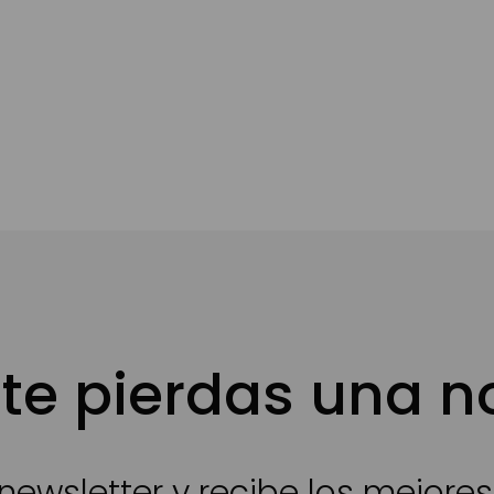
te pierdas una 
newsletter y recibe los mejore