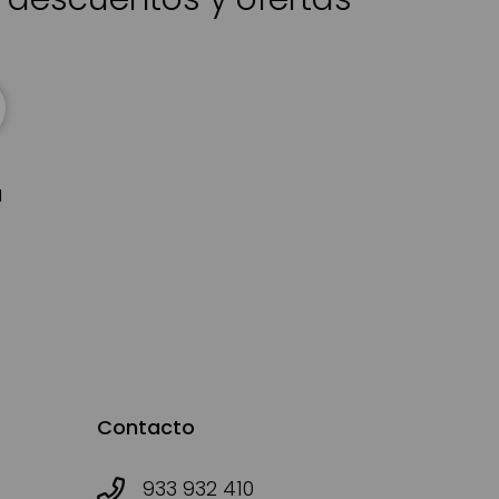
d
Contacto
933 932 410