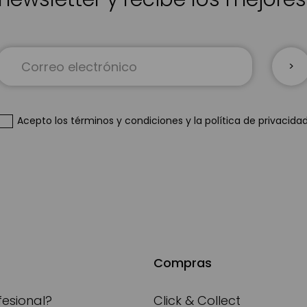
Inscríbase
a
nuestro
boletín
de
Acepto
los términos y condiciones
y
la política de privacida
noticias:
Compras
fesional?
Click & Collect