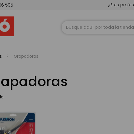
¿Eres profes
66 595
Ir
al
contenido
s
Grapadoras
rapadoras
lo