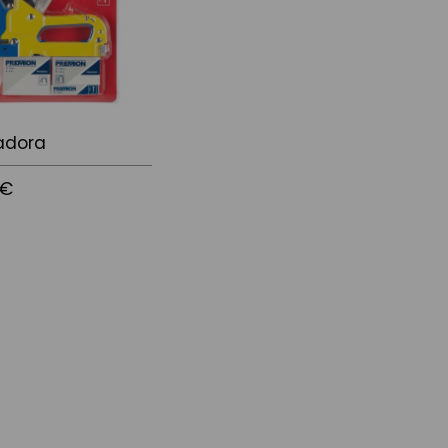
adora
 €
l carrito