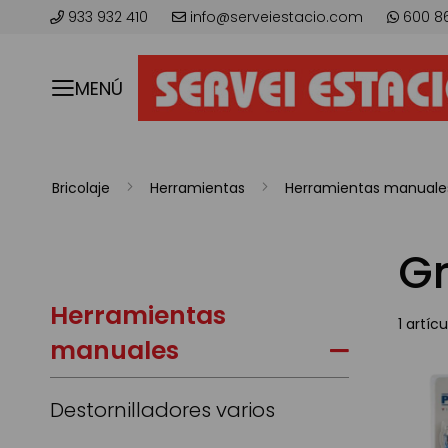
933 932 410
info@serveiestacio.com
600 8
MENÚ
Bricolaje
Herramientas
Herramientas manuale
G
Herramientas
1
artícu
manuales
Destornilladores varios