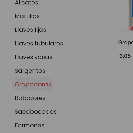
Alicates
Martillos
Llaves fijas
Grap
Llaves tubulares
13,05
Llaves varias
Sargentos
Añadir a
Grapadoras
Botadores
Sacabocados
Formones