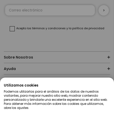
Inscríbase
a
nuestro
boletín
de
noticias:
Acepto
los términos y condiciones
y
la política de privacidad
Sobre Nosotros
Ayuda
Compras
Utilizamos cookies
Podemos utilizarlas para el análisis de los datos de nuestros
Contacto
visitantes, para mejorar nuestro sitio web, mostrar contenido
personalizado y brindarle una excelente experiencia en el sitio web.
Para obtener más información sobre las cookies que utilizamos,
abre los ajustes.