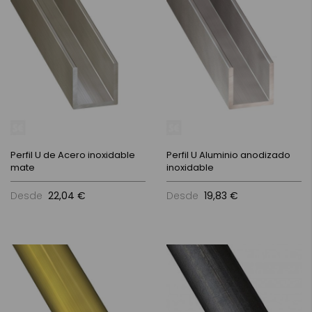
Perfil U de Acero inoxidable
Perfil U Aluminio anodizado
mate
inoxidable
Desde
22,04 €
Desde
19,83 €