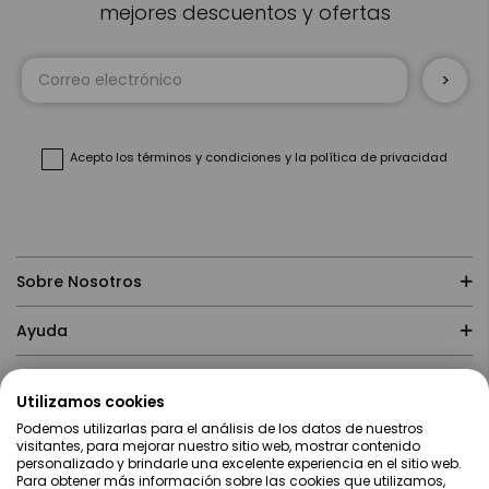
mejores descuentos y ofertas
Inscríbase
a
nuestro
boletín
de
noticias:
Acepto
los términos y condiciones
y
la política de privacidad
Sobre Nosotros
Ayuda
Compras
Utilizamos cookies
Podemos utilizarlas para el análisis de los datos de nuestros
Contacto
visitantes, para mejorar nuestro sitio web, mostrar contenido
personalizado y brindarle una excelente experiencia en el sitio web.
Para obtener más información sobre las cookies que utilizamos,