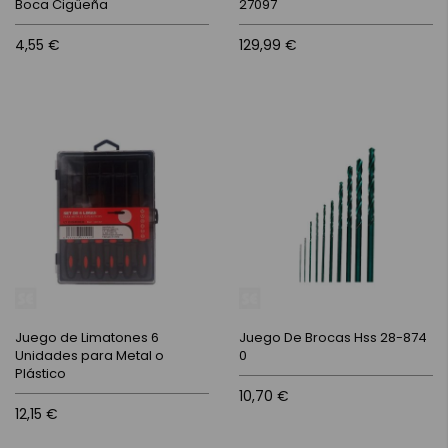
Boca Cigüeña
27097
4,55 €
129,99 €
Juego de Limatones 6
Juego De Brocas Hss 28-874
Unidades para Metal o
0
Plástico
10,70 €
12,15 €