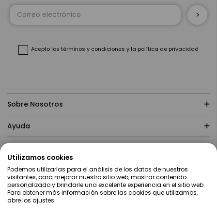
Inscríbase
a
nuestro
boletín
de
noticias:
Acepto
los términos y condiciones
y
la política de privacidad
Sobre Nosotros
Ayuda
Compras
Utilizamos cookies
Podemos utilizarlas para el análisis de los datos de nuestros
Contacto
visitantes, para mejorar nuestro sitio web, mostrar contenido
personalizado y brindarle una excelente experiencia en el sitio web.
Para obtener más información sobre las cookies que utilizamos,
abre los ajustes.