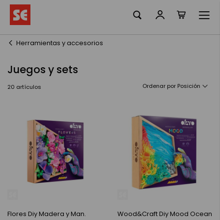
Mi cesta
Ir
al
contenido
Herramientas y accesorios
Juegos y sets
Ordenar por
20
artículos
Flores Diy Madera y Man.
Wood&Craft Diy Mood Ocean