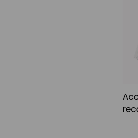
Acc
re