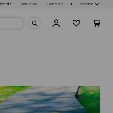
Lenguaje
ional?
Servicios
Hazte del CLUB
Español
Mi cesta
n