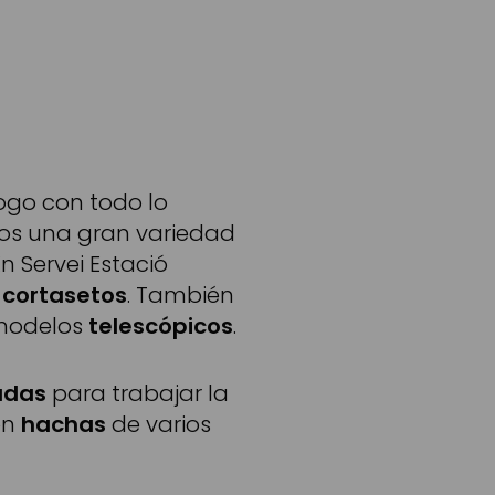
go con todo lo
emos una gran variedad
n Servei Estació
o
cortasetos
. También
modelos
telescópicos
.
adas
para trabajar la
on
hachas
de varios