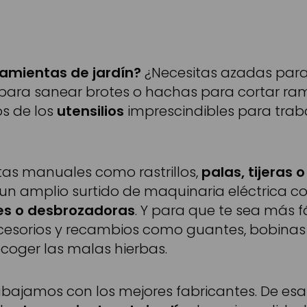
amientas de jardín?
¿Necesitas azadas para
r para sanear brotes o hachas para cortar ra
os de los
utensilios
imprescindibles para traba
as manuales como rastrillos,
palas, tijeras 
n amplio surtido de maquinaria eléctrica c
es o desbrozadoras
. Y para que te sea más f
cesorios y recambios como guantes, bobinas d
coger las malas hierbas.
abajamos con los mejores fabricantes. De esa