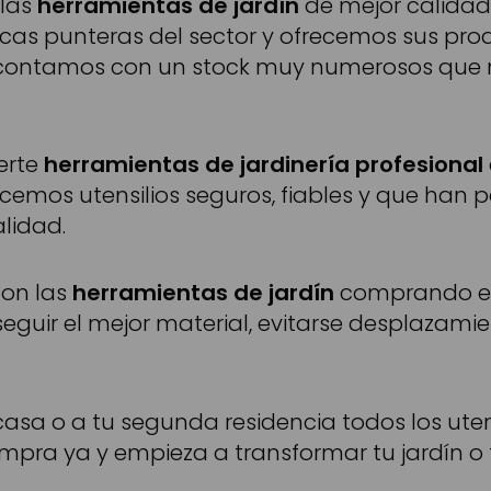
 las
herramientas de jardín
de mejor calidad
as punteras del sector y ofrecemos sus pro
e contamos con un stock muy numerosos que n
certe
herramientas de jardinería profesional
recemos utensilios seguros, fiables y que han
alidad.
con las
herramientas de jardín
comprando en 
guir el mejor material, evitarse desplazamie
asa o a tu segunda residencia todos los utens
pra ya y empieza a transformar tu jardín o t