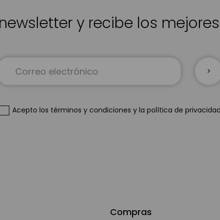
newsletter y recibe los mejore
Inscríbase
a
nuestro
boletín
de
Acepto
los términos y condiciones
y
la política de privacida
noticias:
Compras