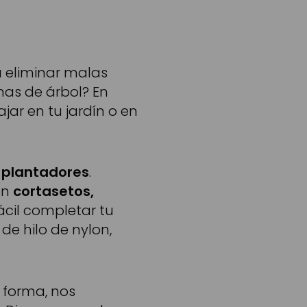
 eliminar malas
mas de árbol? En
jar en tu jardín o en
o plantadores
.
on
cortasetos,
ácil completar tu
e hilo de nylon,
 forma, nos