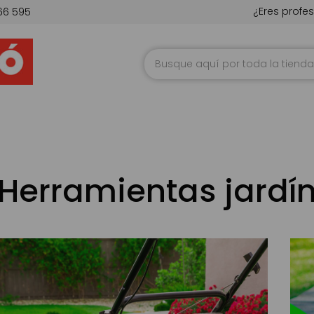
¿Eres profes
66 595
Ir
al
contenido
Herramientas jardí