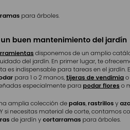
rramas
para árboles.
un buen mantenimiento del jardín
rramientas
disponemos de un amplio catálo
uidado del jardín. En primer lugar, te ofrec
ta es indispensable para tareas en el jardín. E
podar
para 1 o 2 manos,
tijeras de vendimia
iseñadas especialmente para
podar flores
o 
na amplia colección de
palas
,
rastrillos
y
az
o. Y si necesitas material de corte, contamos c
rras
de jardín y
cortarramas
para árboles.