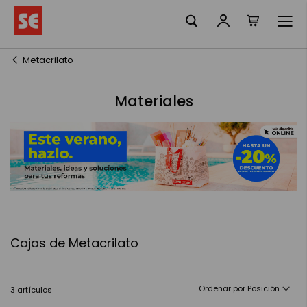
Mi cesta
Ir
al
contenido
Metacrilato
Materiales
Cajas de Metacrilato
Ordenar por
3
artículos