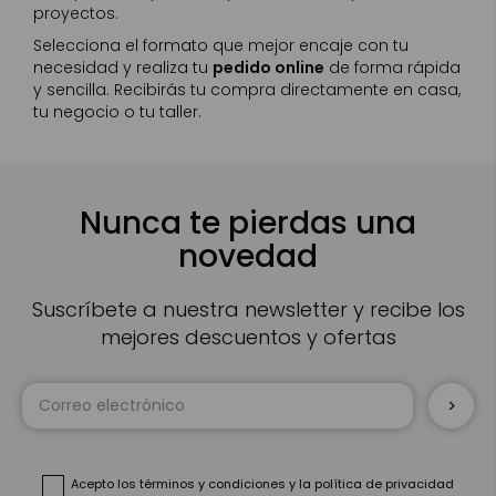
proyectos.
Selecciona el formato que mejor encaje con tu
necesidad y realiza tu
pedido online
de forma rápida
y sencilla. Recibirás tu compra directamente en casa,
tu negocio o tu taller.
Nunca te pierdas una
novedad
Suscríbete a nuestra newsletter y recibe los
mejores descuentos y ofertas
Inscríbase
a
nuestro
boletín
de
noticias:
Acepto
los términos y condiciones
y
la política de privacidad