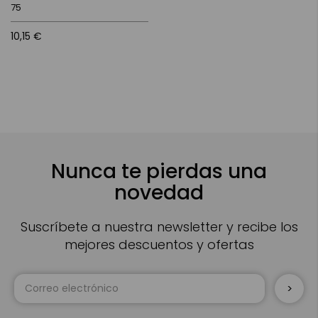
75
10,15 €
Nunca te pierdas una
novedad
Suscríbete a nuestra newsletter y recibe los
mejores descuentos y ofertas
Inscríbase
a
nuestro
boletín