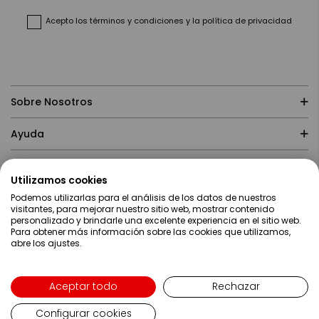
de
noticias:
Acepto
los términos y condiciones
y
la política de privacidad
Sobre Nosotros
Ayuda
Compras
Utilizamos cookies
Podemos utilizarlas para el análisis de los datos de nuestros
Contacto
visitantes, para mejorar nuestro sitio web, mostrar contenido
personalizado y brindarle una excelente experiencia en el sitio web.
Para obtener más información sobre las cookies que utilizamos,
abre los ajustes.
Aceptar todo
Rechazar
Configurar cookies
Lenguaje
Español
Copyright ©2019 Servei Estació S.A - Web desarrollada por