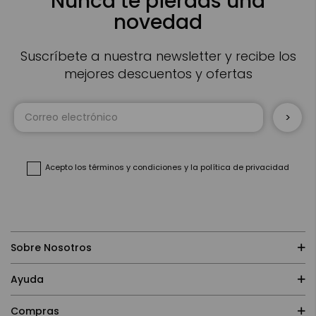
Nunca te pierdas una
novedad
Suscríbete a nuestra newsletter y recibe los
mejores descuentos y ofertas
Inscríbase
a
nuestro
boletín
de
noticias:
Acepto
los términos y condiciones
y
la política de privacidad
Sobre Nosotros
Ayuda
Compras