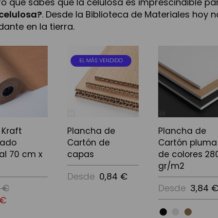
o que sabes que la celulosa es imprescindible pa
 celulosa?
. Desde la Biblioteca de Materiales ho
ante en la tierra.
EL MÁS VENDIDO
 Kraft
Plancha de
Plancha de
rado
Cartón de
Cartón pluma
al 70 cm x
capas
de colores 28
m
gr/m2
Desde
0,84 €
 €
Desde
3,84 
 €