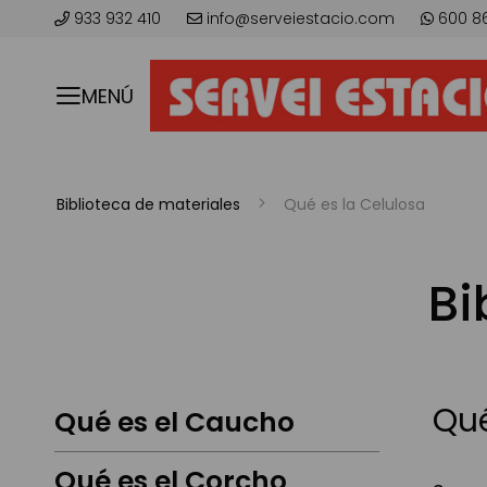
933 932 410
info@serveiestacio.com
600 8
MENÚ
Biblioteca de materiales
Qué es la Celulosa
Bi
Qué
Qué es el Caucho
Qué es el Corcho