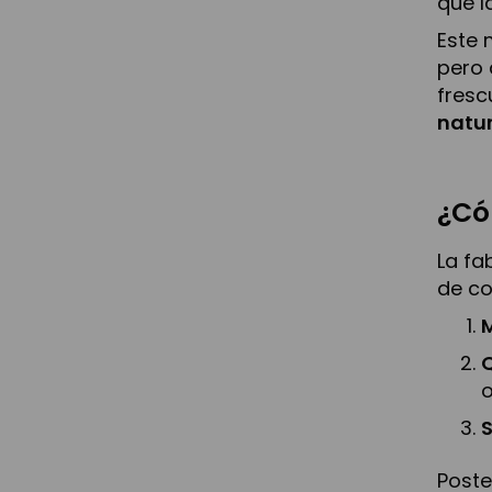
que l
Este 
pero 
fresc
natu
¿Có
La fa
de co
Q
o
Poste