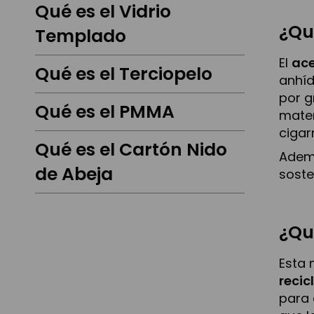
Qué es el Vidrio
¿Qu
Templado
El
ace
Qué es el Terciopelo
anhíd
por g
Qué es el PMMA
mater
cigar
Qué es el Cartón Nido
Ademá
de Abeja
soste
¿Qu
Esta 
recic
para 