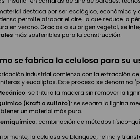
as "insufla" en cámaras de aire de paredes, techos
material destaca por ser ecológico, económico y al
densa permite atrapar el aire, lo que reduce la pé
ura en verano. Gracias a su origen vegetal, se int
rales
más sostenibles para la construcción.
mo se fabrica la celulosa para su us
bricación industrial comienza con la extracción d
níferas y eucaliptos. Este proceso se denomina "p
Mecánico
: se tritura la madera sin remover la lig
uímico (Kraft o sulfato)
: se separa la lignina me
btener un material más puro.
Semiquímico
: combinación de métodos físico-qu
riormente, la celulosa se blanquea, refina y tran