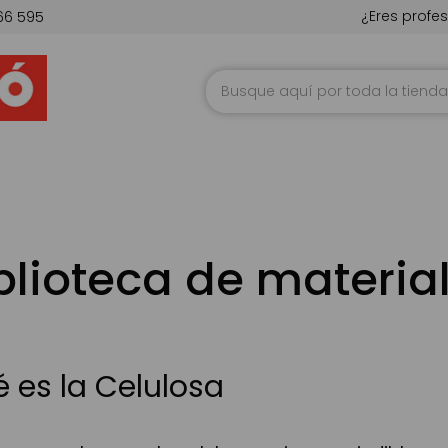
¿Eres profes
66 595
Ir
al
contenido
blioteca de materia
 es la Celulosa