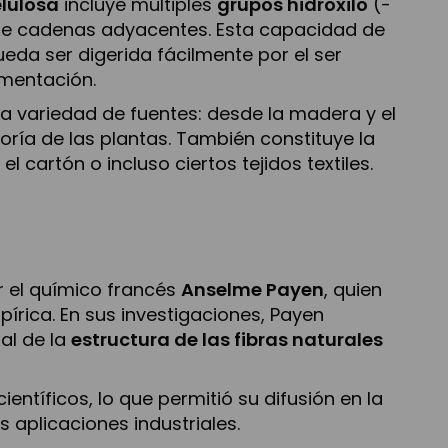
elulosa
incluye múltiples
grupos hidroxilo
(-
e cadenas adyacentes. Esta capacidad de
eda ser digerida fácilmente por el ser
imentación.
ia variedad de fuentes: desde la madera y el
yoría de las plantas. También constituye la
 cartón o incluso ciertos tejidos textiles.
r el químico francés
Anselme Payen
, quien
írica. En sus investigaciones, Payen
al de la
estructura de las fibras naturales
entíficos, lo que permitió su difusión en la
 aplicaciones industriales.