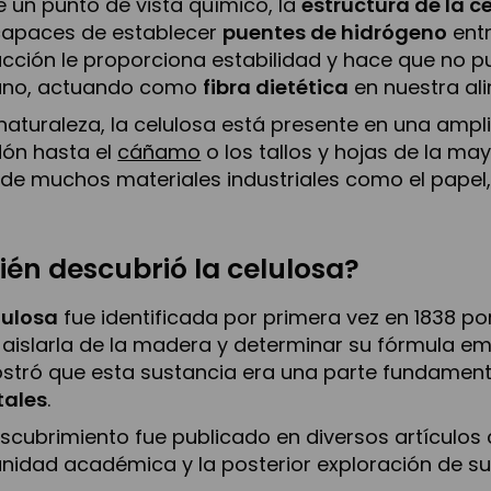
 un punto de vista químico, la
estructura de la c
capaces de establecer
puentes de hidrógeno
entr
acción le proporciona estabilidad y hace que no pu
no, actuando como
fibra dietética
en nuestra al
 naturaleza, la celulosa está presente en una ampl
ón hasta el
cáñamo
o los tallos y hojas de la ma
de muchos materiales industriales como el papel, el
ién descubrió la celulosa?
lulosa
fue identificada por primera vez en 1838 po
 aislarla de la madera y determinar su fórmula emp
tró que esta sustancia era una parte fundament
tales
.
scubrimiento fue publicado en diversos artículos ci
idad académica y la posterior exploración de sus