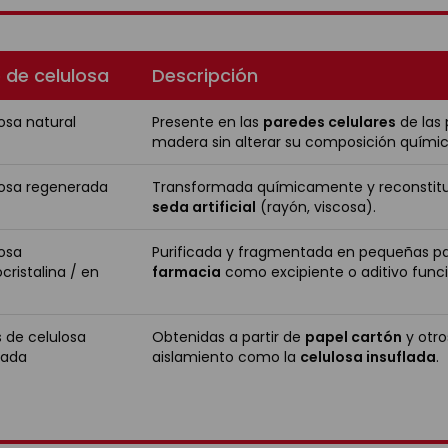
 de celulosa
Descripción
osa natural
Presente en las
paredes celulares
de las 
madera sin alterar su composición químic
losa regenerada
Transformada químicamente y reconstitu
seda artificial
(rayón, viscosa).
osa
Purificada y fragmentada en pequeñas pa
cristalina / en
farmacia
como excipiente o aditivo funci
o
s de celulosa
Obtenidas a partir de
papel cartón
y otro
lada
aislamiento como la
celulosa insuflada
.