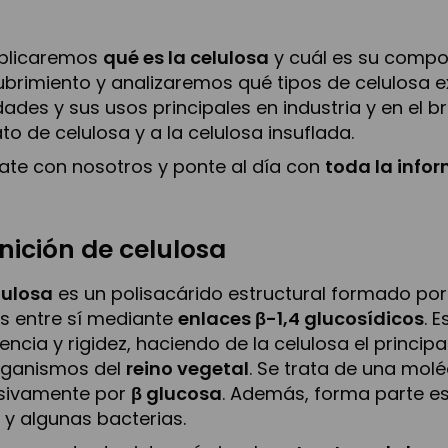
xplicaremos
qué es la celulosa
y cuál es su compo
brimiento y analizaremos qué tipos de celulosa 
dades y sus usos principales en industria y en el 
to de celulosa y a la celulosa insuflada.
te con nosotros y ponte al día con
toda la infor
inición de celulosa
lulosa
es un polisacárido estructural formado po
s entre sí mediante
enlaces β-1,4 glucosídicos
. 
tencia y rigidez, haciendo de la celulosa el princ
rganismos del
reino vegetal
. Se trata de una mol
usivamente por
β glucosa
. Además, forma parte es
 y algunas bacterias.