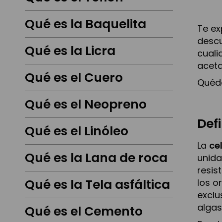
Qué es la Baquelita
Te e
descu
Qué es la Licra
cuali
aceta
Qué es el Cuero
Quéda
Qué es el Neopreno
Def
Qué es el Linóleo
La
ce
Qué es la Lana de roca
unida
resis
Qué es la Tela asfáltica
los o
excl
algas
Qué es el Cemento