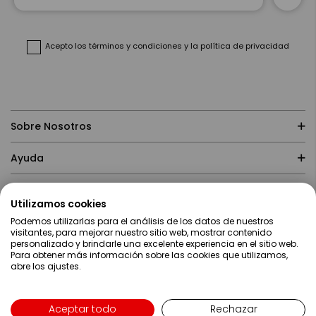
nuestro
boletín
de
noticias:
Acepto
los términos y condiciones
y
la política de privacidad
Sobre Nosotros
Ayuda
Compras
Utilizamos cookies
Podemos utilizarlas para el análisis de los datos de nuestros
Contacto
visitantes, para mejorar nuestro sitio web, mostrar contenido
personalizado y brindarle una excelente experiencia en el sitio web.
Para obtener más información sobre las cookies que utilizamos,
abre los ajustes.
Aceptar todo
Rechazar