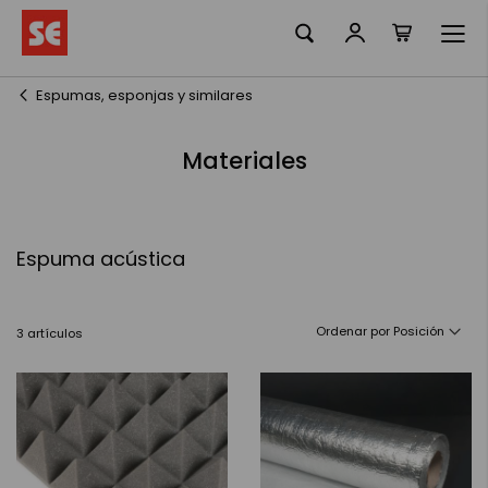
Mi cesta
Ir
al
contenido
Espumas, esponjas y similares
Materiales
Espuma acústica
Ordenar por
3
artículos