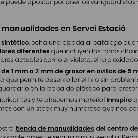
se puede apostar por diseños vanguardistas
a manualidades en Servei Estació
 sintético
, echa una ojeada al catálogo que t
lores diferentes
que incluyen los tonos clásic
es actuales como el violeta, el rojo oxidado
o de 1 mm o 2 mm de grosor en ovillos de 5 
ana que permite desenrollar el hilo sin problem
 guardarlo en la bolsa de plástico para preser
abricantes y te ofrecemos material
Innspiro
q
os con un stock muy numeroso que nos perm
estra
tienda de manualidades
del centro d
 completamente segura y muy sencilla. Repas