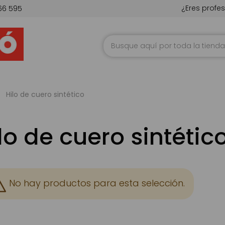
¿Eres profes
66 595
Ir
al
contenido
Hilo de cuero sintético
lo de cuero sintétic
No hay productos para esta selección.