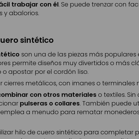
cil trabajar con él
. Se puede trenzar con fa
s y abalorios.
uero sintético
ntético
son una de las piezas más populares e
es permite diseños muy divertidos o más clás
o apostar por el cordón liso.
ar cierres metálicos, con imanes o terminales
combinar con otros materiales
o textiles. S
cionar
pulseras o collares
. También puede ut
se emplea a menudo para rematar monederos 
zar hilo de cuero sintético para completar pi