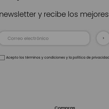
newsletter y recibe los mejore
Inscríbase
a
nuestro
boletín
de
Acepto
los términos y condiciones
y
la política de privacida
noticias:
Compras