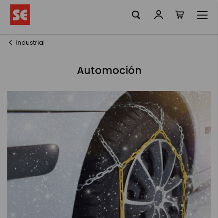
Mi cesta
Ir
al
contenido
Industrial
Automoción