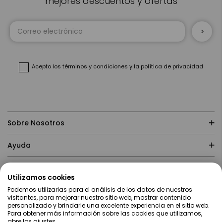
mejores descuentos y ofertas
Inscríbase
a
nuestro
boletín
de
noticias:
Acepto
los términos y condiciones
y
la política de privacidad
Sobre Nosotros
Ayuda
Compras
Utilizamos cookies
Podemos utilizarlas para el análisis de los datos de nuestros
Contacto
visitantes, para mejorar nuestro sitio web, mostrar contenido
personalizado y brindarle una excelente experiencia en el sitio web.
Para obtener más información sobre las cookies que utilizamos,
abre los ajustes.