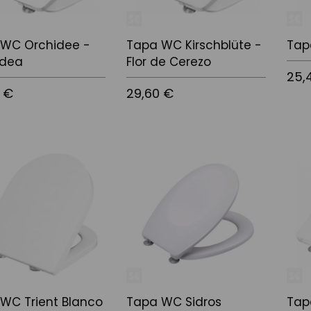
 WC Orchidee -
Tapa WC Kirschblüte -
Tap
ídea
Flor de Cerezo
25,
 €
29,60 €
Añadi
l carrito
Añadir al carrito
WC Trient Blanco
Tapa WC Sidros
Tap