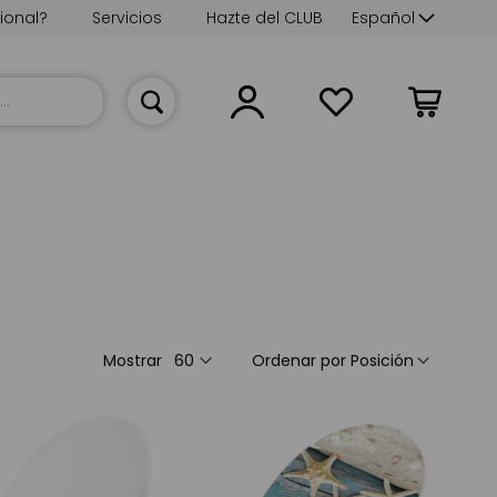
Lenguaje
ional?
Servicios
Hazte del CLUB
Español
Mi cesta
Mostrar
Ordenar por