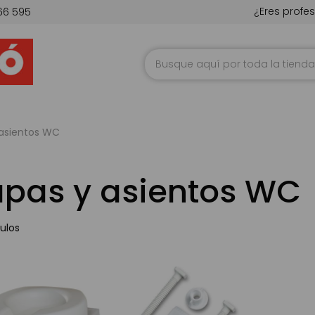
¿Eres profes
66 595
Ir
al
contenido
asientos WC
apas y asientos WC
ulos