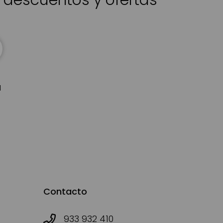
s descuentos y ofertas
d
Contacto
933 932 410