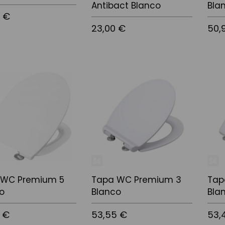
Antibact Blanco
Bla
5 €
23,00 €
50,
l carrito
Añadir al carrito
Añadi
 WC Premium 5
Tapa WC Premium 3
Tap
o
Blanco
Bla
 €
53,55 €
53,