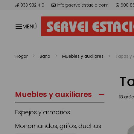
933 932 410
info@serveiestacio.com
600 8
MENÚ
Hogar
Baño
Muebles y auxiliares
Tapas y 
T
Muebles y auxiliares
18
artíc
Espejos y armarios
Monomandos, grifos, duchas