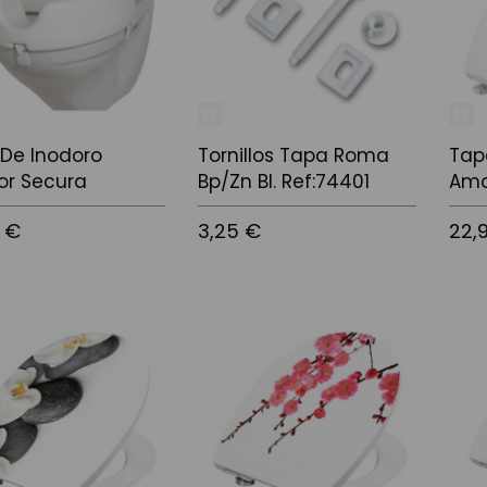
De Inodoro
Tornillos Tapa Roma
Tap
or Secura
Bp/Zn Bl. Ref:74401
Amo
 €
3,25 €
22,
l carrito
Añadir al carrito
Añadi