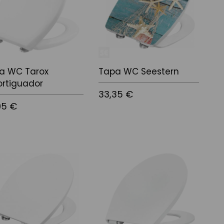
a WC Tarox
Tapa WC Seestern
rtiguador
33,35 €
95 €
Añadir al carrito
r al carrito