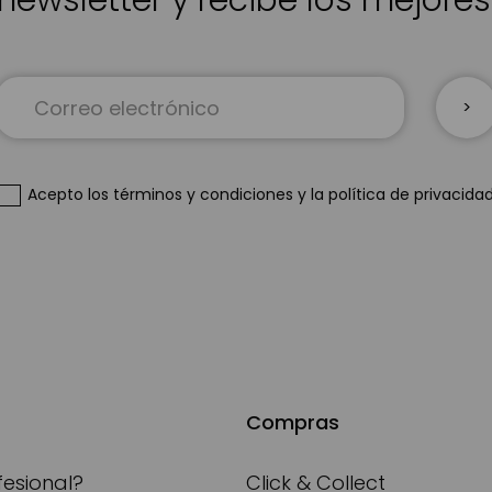
newsletter y recibe los mejore
Inscríbase
a
nuestro
boletín
de
Acepto
los términos y condiciones
y
la política de privacida
noticias:
Compras
fesional?
Click & Collect