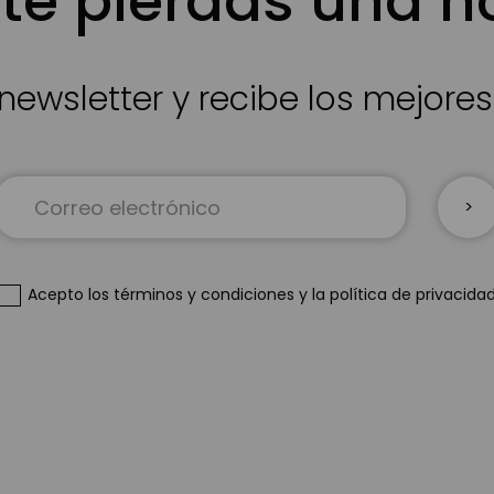
te pierdas una 
newsletter y recibe los mejore
Inscríbase
a
nuestro
boletín
de
Acepto
los términos y condiciones
y
la política de privacida
noticias: