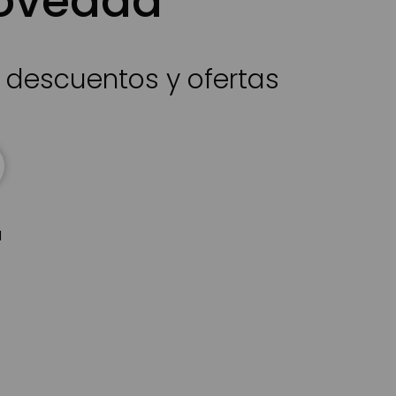
novedad
s descuentos y ofertas
d