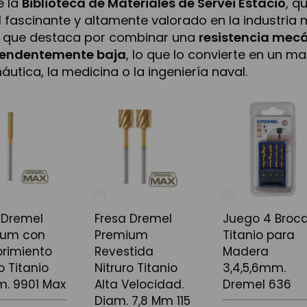
e la
Biblioteca de Materiales de Servei Estació
, q
 fascinante y altamente valorado en la industria 
o que destaca por combinar una
resistencia mecá
rendentemente baja
, lo que lo convierte en un m
áutica, la medicina o la ingeniería naval.
 Dremel
Fresa Dremel
Juego 4 Broc
ium con
Premium
Titanio para
rimiento
Revestida
Madera
o Titanio
Nitruro Titanio
3,4,5,6mm.
m. 9901 Max
Alta Velocidad.
Dremel 636
Diam. 7,8 Mm 115