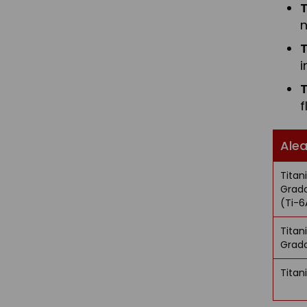
T
n
T
i
T
f
Ale
Titan
Grad
(Ti-6
Titan
Grad
Titan