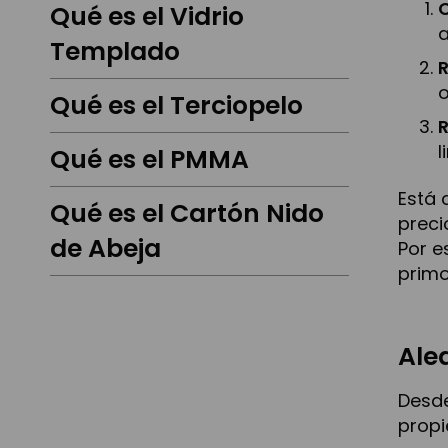
C
Qué es el Vidrio
a
Templado
o
Qué es el Terciopelo
R
l
Qué es el PMMA
Está 
Qué es el Cartón Nido
preci
de Abeja
Por e
primo
Ale
Desde
propi