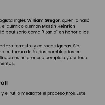
logista inglés
William Gregor
, quien lo halló
5, el químico alemán
Martin
Heinrich
dió bautizarlo como "titanio" en honor a los
rteza terrestre y en rocas ígneas. Sin
sino en forma de óxidos combinados en
 refinado es un proceso complejo y costoso
mentos.
oll
 y el rutilo mediante el proceso Kroll. Este