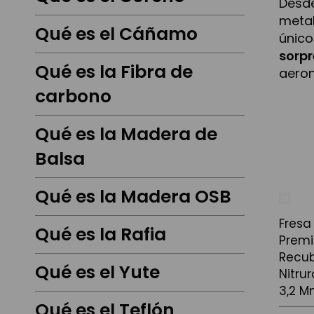
Desd
metal
Qué es el Cáñamo
únic
sorp
Qué es la Fibra de
aeron
carbono
Qué es la Madera de
Balsa
Qué es la Madera OSB
Fresa
Qué es la Rafia
Prem
Recub
Qué es el Yute
Nitrur
3,2 M
Qué es el Teflón