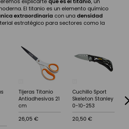
ueremos explicarte
qué es el titanio
, un
moderna. El titanio es un elemento químico
nica extraordinaria
con una
densidad
aterial estratégico para sectores como la
as
Tijeras Titanio
Cuchillo Sport
G
next
Antiadhesivas 21
Skeleton Stanley
T
cm
0-10-253
26,05 €
20,50 €