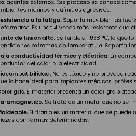
os agentes externos. Ese proceso se conoce como 
mbientes marinos y químicos agresivos.
esistencia a la fatiga.
Soporta muy bien las fuerz
eformarse. Es unas 4 veces más resistente que el 
unto de fusión alto.
Se funde a 1,668 °C, lo que 
condiciones extremas de temperatura. Soporta te
aja conductividad térmica y eléctrica.
En compar
onductor del calor o la electricidad.
Biocompatibilidad.
No es tóxico y no provoca rea
ue lo hace ideal para implantes médicos, prótesis
olor gris.
El material presenta un color grs platea
Paramagnético.
Se trata de un metal que no se i
Moldeable.
El titanio es un material que se puede 
piezas con formas determinadas.