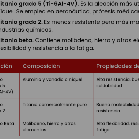
itanio grado 5 (Ti-6Al-4V).
Es la aleación más ut
íquel
. Se emplea en aeronáutica, prótesis médica
itanio grado 2.
Es menos resistente pero más male
ndustrias químicas.
itanio beta.
Contiene molibdeno, hierro y otros e
lexibilidad y resistencia a la fatiga.
ación
Composición
Propiedades d
io
Aluminio y vanadio o níquel
Alta resistencia, b
o 5
soldabilidad
Al-4V)
io
Titanio comercialmente puro
Buena maleabilida
o 2
resistencia
io Beta
Molibdeno, hierro y otros
Alta flexibilidad, res
elementos
fatiga