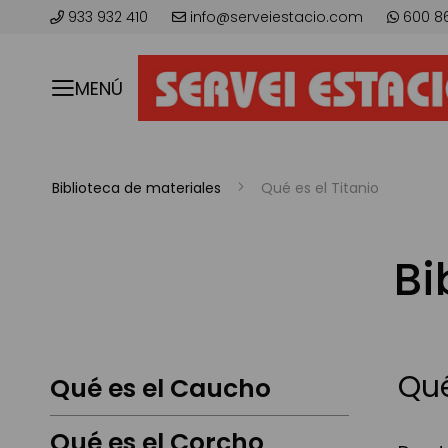
933 932 410
info@serveiestacio.com
600 8
MENÚ
Biblioteca de materiales
Qué es el Titanio
Bi
Qué
Qué es el Caucho
Qué es el Corcho