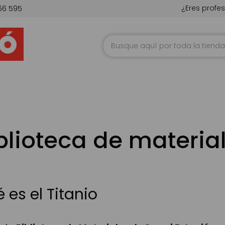
¿Eres profes
66 595
Ir
al
contenido
blioteca de materia
 es el Titanio