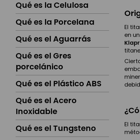
Qué es la Celulosa
Ori
Qué es la Porcelana
El ti
en un
Qué es el Aguarrás
Klap
titan
Qué es el Gres
Ciert
porcelánico
embar
miner
Qué es el Plástico ABS
debid
Qué es el Acero
¿Có
Inoxidable
El ti
Qué es el Tungsteno
métod