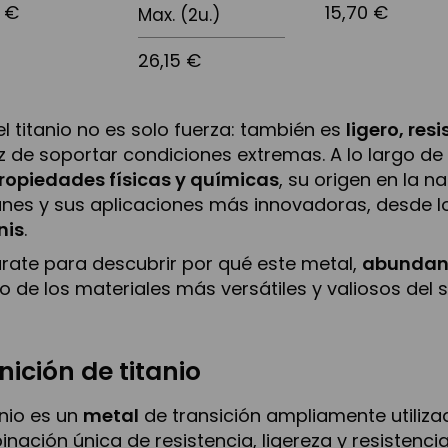
 €
15,70 €
Max. (2u.)
26,15 €
el titanio no es solo fuerza: también es
ligero, res
 de soportar condiciones extremas. A lo largo de
ropiedades físicas y químicas
, su origen en la n
es y sus aplicaciones más innovadoras, desde 
nis
.
rate para descubrir por qué este metal,
abundante
o de los materiales más versátiles y valiosos del si
nición de titanio
tanio es un
metal
de transición ampliamente utiliza
nación única de resistencia, ligereza y resistenci