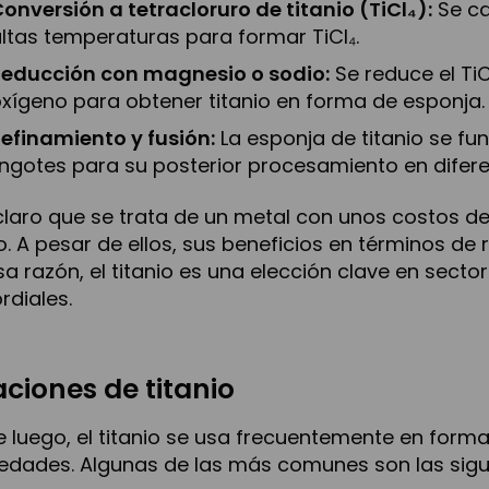
onversión a tetracloruro de titanio (TiCl₄):
Se ca
ltas temperaturas para formar TiCl₄.
Reducción con magnesio o sodio:
Se reduce el Ti
xígeno para obtener titanio en forma de esponja.
efinamiento y fusión:
La esponja de titanio se fu
ingotes para su posterior procesamiento en difer
claro que se trata de un metal con unos costos d
o. A pesar de ellos, sus beneficios en términos de
sa razón, el titanio es una elección clave en secto
rdiales.
aciones de titanio
 luego, el titanio se usa frecuentemente en form
edades. Algunas de las más comunes son las sigu