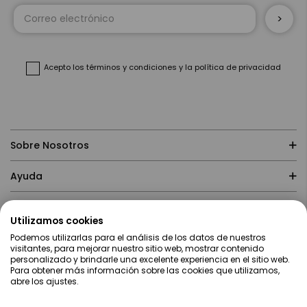
Inscríbase
a
nuestro
boletín
de
noticias:
Acepto
los términos y condiciones
y
la política de privacidad
Sobre Nosotros
Ayuda
Compras
Utilizamos cookies
Podemos utilizarlas para el análisis de los datos de nuestros
Contacto
visitantes, para mejorar nuestro sitio web, mostrar contenido
personalizado y brindarle una excelente experiencia en el sitio web.
Para obtener más información sobre las cookies que utilizamos,
abre los ajustes.