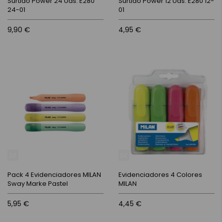
Surtido Power 24 Uds. E280
Surtido Power 12 Uds. E280 12-
24-01
01
9,90 €
4,95 €
Pack 4 Evidenciadores MILAN
Evidenciadores 4 Colores
Sway Marke Pastel
MILAN
5,95 €
4,45 €