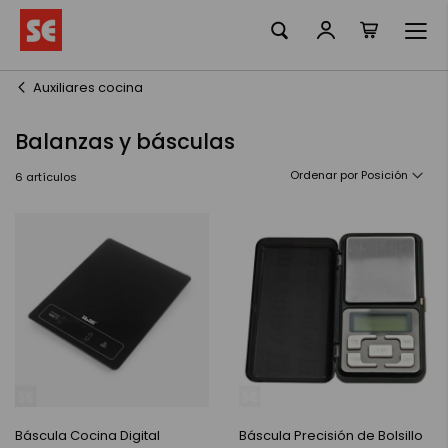
Mi cesta
Ir
al
contenido
Auxiliares cocina
Balanzas y básculas
Ordenar por
6
artículos
Báscula Cocina Digital
Báscula Precisión de Bolsillo