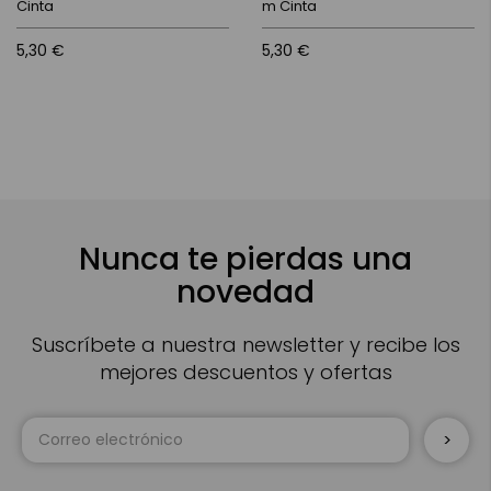
Cinta
m Cinta
5,30 €
5,30 €
Nunca te pierdas una
novedad
Suscríbete a nuestra newsletter y recibe los
mejores descuentos y ofertas
Inscríbase
a
nuestro
boletín
de