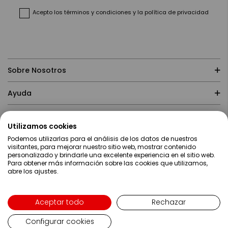
noticias:
Acepto
los términos y condiciones
y
la política de privacidad
Sobre Nosotros
Ayuda
Compras
Utilizamos cookies
Podemos utilizarlas para el análisis de los datos de nuestros
Contacto
visitantes, para mejorar nuestro sitio web, mostrar contenido
personalizado y brindarle una excelente experiencia en el sitio web.
Para obtener más información sobre las cookies que utilizamos,
abre los ajustes.
Aceptar todo
Rechazar
Configurar cookies
Lenguaje
Español
Copyright ©2019 Servei Estació S.A - Web desarrollada por