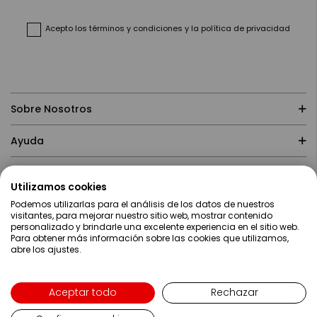
de
noticias:
Acepto
los términos y condiciones
y
la política de privacidad
Sobre Nosotros
Ayuda
Compras
Utilizamos cookies
Podemos utilizarlas para el análisis de los datos de nuestros
Contacto
visitantes, para mejorar nuestro sitio web, mostrar contenido
personalizado y brindarle una excelente experiencia en el sitio web.
Para obtener más información sobre las cookies que utilizamos,
abre los ajustes.
Aceptar todo
Rechazar