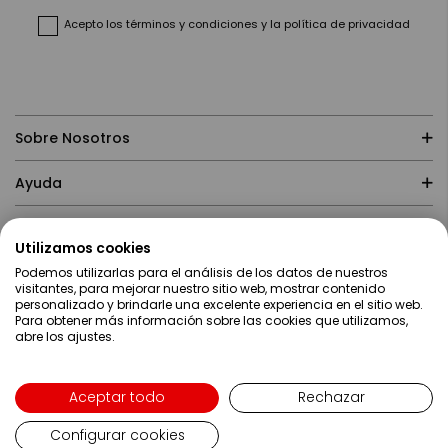
noticias:
Acepto
los términos y condiciones
y
la política de privacidad
Sobre Nosotros
Ayuda
Compras
Utilizamos cookies
Podemos utilizarlas para el análisis de los datos de nuestros
Contacto
visitantes, para mejorar nuestro sitio web, mostrar contenido
personalizado y brindarle una excelente experiencia en el sitio web.
Para obtener más información sobre las cookies que utilizamos,
abre los ajustes.
Aceptar todo
Rechazar
Configurar cookies
Lenguaje
Español
Copyright ©2019 Servei Estació S.A - Web desarrollada por