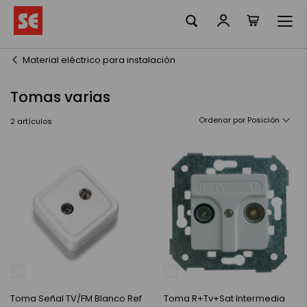
Mi cesta
Ir
al
contenido
Material eléctrico para instalación
Tomas varias
Ordenar por
2
artículos
Toma Señal TV/FM Blanco Ref
Toma R+Tv+Sat Intermedia