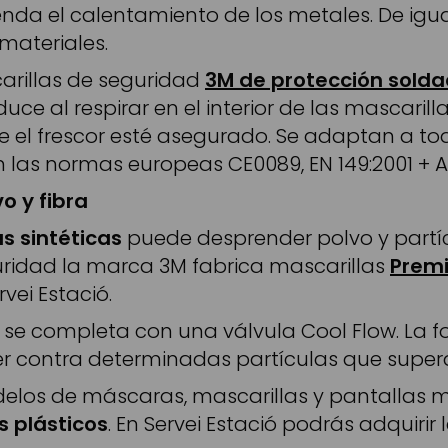
enda el calentamiento de los metales. De i
 materiales.
carillas de seguridad
3M de protección solda
uce al respirar en el interior de las mascari
ue el frescor esté asegurado. Se adaptan a to
 las normas europeas CE0089, EN 149:2001 + A1
o y fibra
as sintéticas
puede desprender polvo y partí
guridad la marca 3M fabrica mascarillas
Premi
vei Estació.
que se completa con una válvula Cool Flow. La
 contra determinadas partículas que supera e
elos de máscaras, mascarillas y pantallas 
 plásticos
. En Servei Estació podrás adquirir