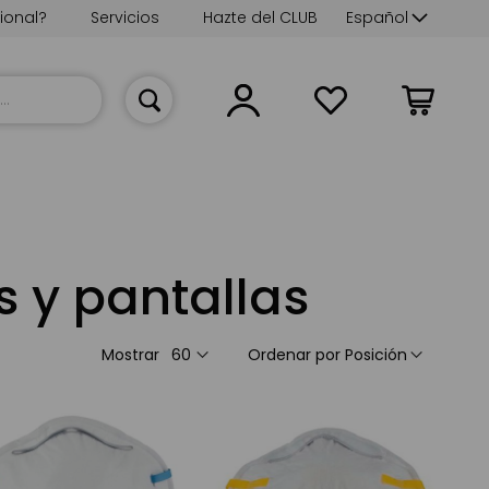
Lenguaje
ional?
Servicios
Hazte del CLUB
Español
Mi cesta
 y pantallas
Mostrar
Ordenar por