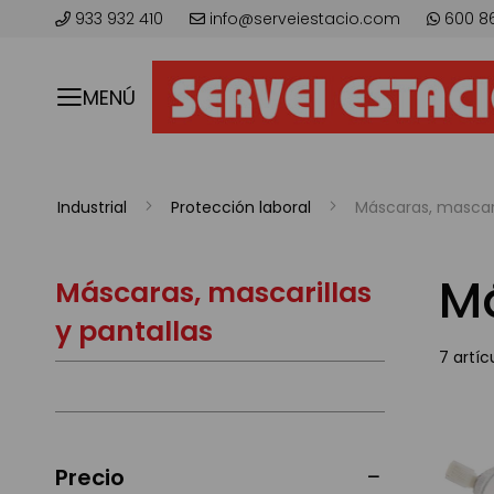
933 932 410
info@serveiestacio.com
600 8
MENÚ
Industrial
Protección laboral
Máscaras, mascari
Má
Máscaras, mascarillas
y pantallas
7
artíc
Precio