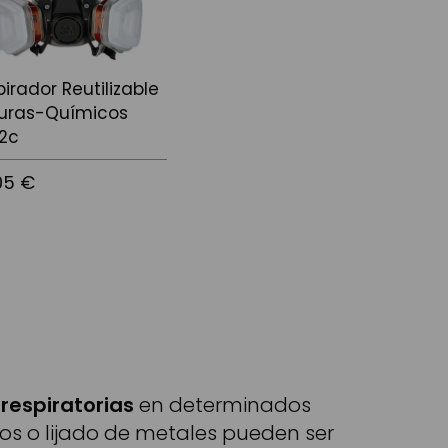
irador Reutilizable
turas-Químicos
2c
05 €
r al carrito
 respiratorias
en determinados
cos o lijado de metales pueden ser