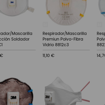
rador/Mascarilla
Respirador/Mascarilla
Res
cción Soldador
Premiun Polvo-Fibra
Pol
C1
Vidrio 8812c3
882
 €
11,10 €
14,
l carrito
Añadir al carrito
Añadi