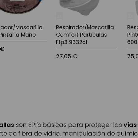
rador/Mascarilla
Respirador/Mascarilla
Resp
Pintar a Mano
Comfort Partículas
Pin
Ffp3 9332c1
600
 €
27,05 €
75,
l carrito
Añadir al carrito
Añadi
allas
son EPI’s básicas para proteger las
vías
rte de fibra de vidrio, manipulación de quími