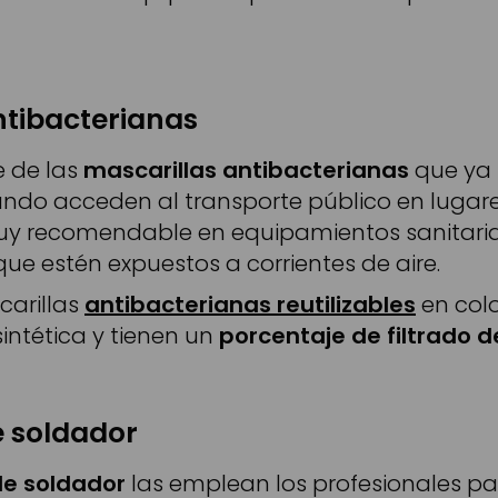
ntibacterianas
e de las
mascarillas antibacterianas
que ya 
ndo acceden al transporte público en lugar
y recomendable en equipamientos sanitarias.
ue estén expuestos a corrientes de aire.
carillas
antibacterianas reutilizables
en colo
sintética y tienen un
porcentaje de filtrado d
e soldador
de soldador
las emplean los profesionales par