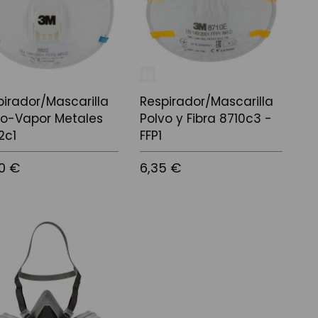
pirador/Mascarilla
Respirador/Mascarilla
vo-Vapor Metales
Polvo y Fibra 8710c3 -
2c1
FFP1
70 €
6,35 €
r al carrito
Añadir al carrito