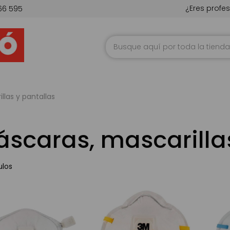
¿Eres profes
66 595
Ir
al
contenido
llas y pantallas
scaras, mascarillas
ulos