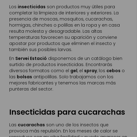
Los
insecticidas
son productos muy útiles para
completar la limpieza de interiores y exteriores. La
presencia de moscas, mosquitos, cucarachas,
hormigas, chinches o polillas en la ropa y en casa
resulta molesta y desagradable. Las altas
temperaturas favorecen su aparición y conviene
apostar por productos que eliminen el insecto y
también sus posibles larvas.
En
Servei Estació
disponemos de un catálogo bien
surtido de productos insecticidas. Encontrarás
diversos formatos como el
gel
, el
spray
, los
cebos
o
las
bolsas
antipolillas. Solo trabajamos con los
mejores fabricantes y tenemos las marcas más
punteras del sector.
Insecticidas para cucarachas
Las
cucarachas
son uno de los insectos que
provoca más repulsión. En los meses de calor se
reproduce con mucha facilidad y puede aparecer en