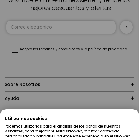
Suscríbete a nuestra newsletter y recibe los
mejores descuentos y ofertas
Inscríbase
a
nuestro
boletín
de
noticias:
Acepto
los términos y condiciones
y
la política de privacidad
Sobre Nosotros
Ayuda
Compras
Utilizamos cookies
Podemos utilizarlas para el análisis de los datos de nuestros
Contacto
visitantes, para mejorar nuestro sitio web, mostrar contenido
personalizado y brindarle una excelente experiencia en el sitio web.