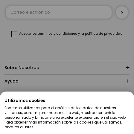
Inscríbase
a
nuestro
boletín
de
noticias:
Acepto
los términos y condiciones
y
la política de privacidad
Sobre Nosotros
Ayuda
Compras
Utilizamos cookies
Podemos utilizarlas para el análisis de los datos de nuestros
Contacto
visitantes, para mejorar nuestro sitio web, mostrar contenido
personalizado y brindarle una excelente experiencia en el sitio web.
Para obtener más información sobre las cookies que utilizamos,
abre los ajustes.